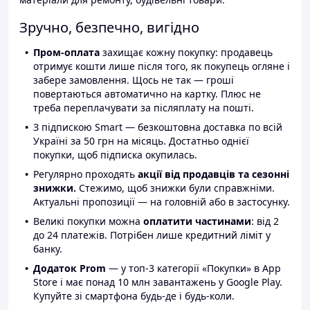
Зручно, безпечно, вигідно
Пром-оплата
захищає кожну покупку: продавець
отримує кошти лише після того, як покупець огляне і
забере замовлення. Щось не так — гроші
повертаються автоматично на картку. Плюс не
треба переплачувати за післяплату на пошті.
З підпискою Smart — безкоштовна доставка по всій
Україні за 50 грн на місяць. Достатньо однієї
покупки, щоб підписка окупилась.
Регулярно проходять
акції від продавців та сезонні
знижки.
Стежимо, щоб знижки були справжніми.
Актуальні пропозиції — на головній або в застосунку.
Великі покупки можна
оплатити частинами
: від 2
до 24 платежів. Потрібен лише кредитний ліміт у
банку.
Додаток Prom
— у топ-3 категорії «Покупки» в App
Store і має понад 10 млн завантажень у Google Play.
Купуйте зі смартфона будь-де і будь-коли.