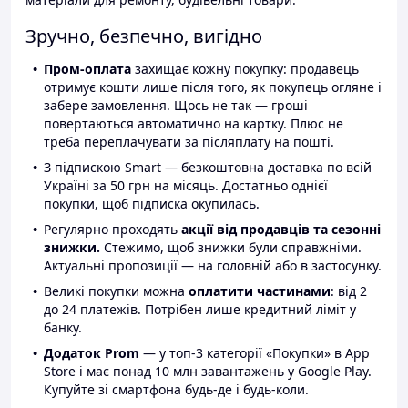
Зручно, безпечно, вигідно
Пром-оплата
захищає кожну покупку: продавець
отримує кошти лише після того, як покупець огляне і
забере замовлення. Щось не так — гроші
повертаються автоматично на картку. Плюс не
треба переплачувати за післяплату на пошті.
З підпискою Smart — безкоштовна доставка по всій
Україні за 50 грн на місяць. Достатньо однієї
покупки, щоб підписка окупилась.
Регулярно проходять
акції від продавців та сезонні
знижки.
Стежимо, щоб знижки були справжніми.
Актуальні пропозиції — на головній або в застосунку.
Великі покупки можна
оплатити частинами
: від 2
до 24 платежів. Потрібен лише кредитний ліміт у
банку.
Додаток Prom
— у топ-3 категорії «Покупки» в App
Store і має понад 10 млн завантажень у Google Play.
Купуйте зі смартфона будь-де і будь-коли.