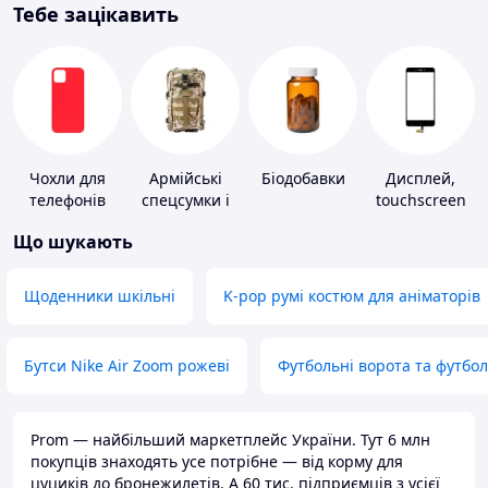
Тебе зацікавить
Чохли для
Армійські
Біодобавки
Дисплей,
телефонів
спецсумки і
touchscreen
рюкзаки
для телефонів
Що шукають
Щоденники шкільні
K-pop румі костюм для аніматорів
Бутси Nike Air Zoom рожеві
Футбольні ворота та футбо
Prom — найбільший маркетплейс України. Тут 6 млн
покупців знаходять усе потрібне — від корму для
цуциків до бронежилетів. А 60 тис. підприємців з усієї