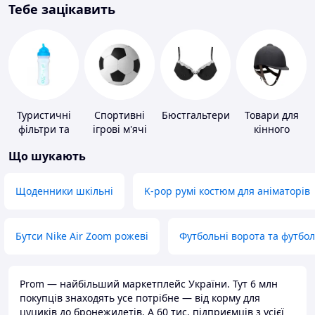
Тебе зацікавить
Туристичні
Спортивні
Бюстгальтери
Товари для
фільтри та
ігрові м'ячі
кінного
пігулки для
спорту
Що шукають
питної води
Щоденники шкільні
K-pop румі костюм для аніматорів
Бутси Nike Air Zoom рожеві
Футбольні ворота та футбо
Prom — найбільший маркетплейс України. Тут 6 млн
покупців знаходять усе потрібне — від корму для
цуциків до бронежилетів. А 60 тис. підприємців з усієї