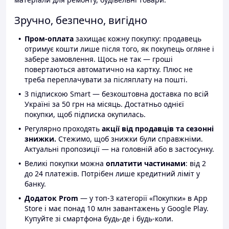
Зручно, безпечно, вигідно
Пром-оплата
захищає кожну покупку: продавець
отримує кошти лише після того, як покупець огляне і
забере замовлення. Щось не так — гроші
повертаються автоматично на картку. Плюс не
треба переплачувати за післяплату на пошті.
З підпискою Smart — безкоштовна доставка по всій
Україні за 50 грн на місяць. Достатньо однієї
покупки, щоб підписка окупилась.
Регулярно проходять
акції від продавців та сезонні
знижки.
Стежимо, щоб знижки були справжніми.
Актуальні пропозиції — на головній або в застосунку.
Великі покупки можна
оплатити частинами
: від 2
до 24 платежів. Потрібен лише кредитний ліміт у
банку.
Додаток Prom
— у топ-3 категорії «Покупки» в App
Store і має понад 10 млн завантажень у Google Play.
Купуйте зі смартфона будь-де і будь-коли.