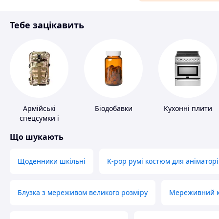
Матеріали для ремонту
Тебе зацікавить
Спорт і відпочинок
Армійські
Біодобавки
Кухонні плити
спецсумки і
рюкзаки
Що шукають
Щоденники шкільні
K-pop румі костюм для аніматорі
Блузка з мереживом великого розміру
Мереживний ко