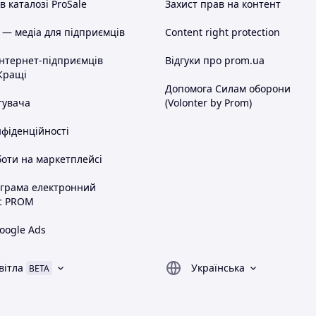
 каталозі ProSale
Захист прав на контент
 — медіа для підприємців
Content right protection
інтернет-підприємців
Відгуки про prom.ua
Кращі
Допомога Силам оборони
тувача
(Volonter by Prom)
нфіденційності
оти на маркетплейсі
ограма електронний
с PROM
oogle Ads
вітла
Українська
BETA