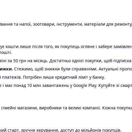
ання та напої, зоотовари, інструменти, матеріали для ремонту,
є кошти лише після того, як покупець огляне і забере замовл
пошті.
ні за 50 грн на місяць. Достатньо однієї покупки, щоб підписка
нижки.
Стежимо, щоб знижки були справжніми. Актуальні пропози
24 платежів. Потрібен лише кредитний ліміт у банку.
e і має понад 10 млн завантажень у Google Play. Купуйте зі смар
 сімейні магазини, виробники та великі компанії. Кожна покупка
ий старт, зручне керування, доступ до мільйонів покупців.