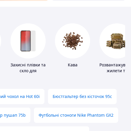
Захисні плівки та
Кава
Розвантажувал
скло для
жилети та
портативних
плитоноски бе
пристроїв
плит
ий чохол на Hot 60i
Бюстгальтер без кісточок 95с
ер пушап 75b
Футбольні стоноги Nike Phantom GX2