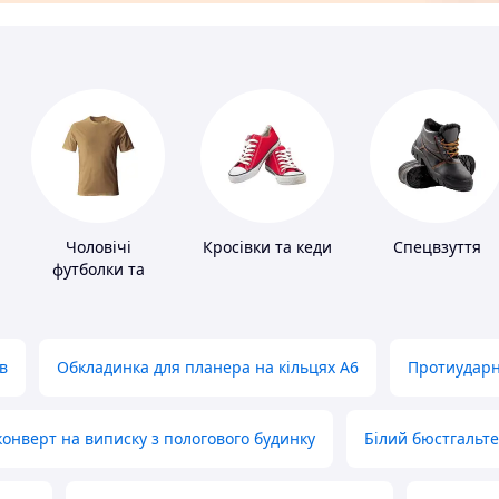
Чоловічі
Кросівки та кеди
Спецвзуття
футболки та
майки
в
Обкладинка для планера на кільцях А6
Протиударн
нверт на виписку з пологового будинку
Білий бюстгальт