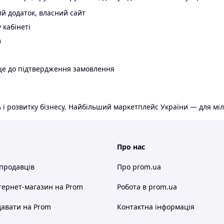
й додаток, власний сайт
 кабінеті
в
ще до підтвердження замовлення
 і розвитку бізнесу. Найбільший маркетплейс України — для міл
Про нас
 продавців
Про prom.ua
тернет-магазин
на Prom
Робота в prom.ua
авати на Prom
Контактна інформація