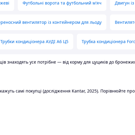
ожеві
Футбольні ворота та футбольний м'яч
Двигун із
реносний вентилятор із контейнером для льоду
Вентилят
Трубки кондиціонера АУДІ А6 Ц5
Трубка кондиціонера Ford
в знаходять усе потрібне — від корму для цуциків до бронежилет
ажуть самі покупці (дослідження Kantar, 2025). Порівнюйте пропо