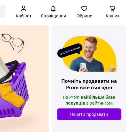
Кабінет
Сповіщення
Обране
Кошик
О! Є замовлення
Почніть продавати на
Prom
вже сьогодні
На
Prom
найбільша база
покупців
з рейтингом
!
Почати продавати