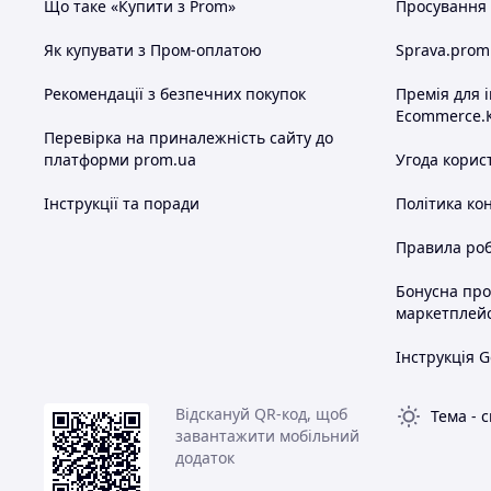
Що таке «Купити з Prom»
Просування в
Як купувати з Пром-оплатою
Sprava.prom
Рекомендації з безпечних покупок
Премія для 
Ecommerce.
Перевірка на приналежність сайту до
платформи prom.ua
Угода корис
Інструкції та поради
Політика ко
Правила роб
Бонусна пр
маркетплей
Інструкція G
Відскануй QR-код, щоб
Тема
-
с
завантажити мобільний
додаток