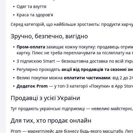
Одяг та взуття
Краса та здоров'я
Серед категорій, що найбільше зростають: продукти харчув
Зручно, безпечно, вигідно
Пром-оплата
захищає кожну покупку: продавець отриму
картку. Плюс не треба переплачувати за післяплату на 
З підпискою Smart — безкоштовна доставка по всій Украї
Регулярно проходять
акції від продавців та сезонні з
Великі покупки можна
оплатити частинами
: від 2 до 
Додаток Prom
— у топ-3 категорії «Покупки» в App Stor
Продавці з усієї України
Тут продають українські підприємці — невеликі майстерні,
Для тих, хто продає онлайн
Prom — маркетплейс для бізнесу будь-якого масштабу. Легк