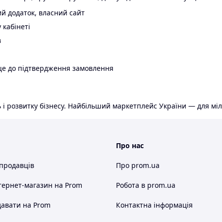
й додаток, власний сайт
 кабінеті
в
ще до підтвердження замовлення
 і розвитку бізнесу. Найбільший маркетплейс України — для міл
Про нас
 продавців
Про prom.ua
тернет-магазин
на Prom
Робота в prom.ua
авати на Prom
Контактна інформація