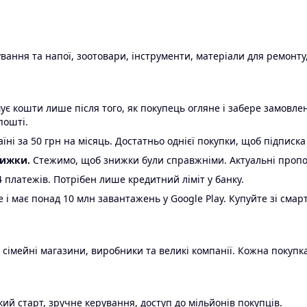
ання та напої, зоотовари, інструменти, матеріали для ремонту,
є кошти лише після того, як покупець огляне і забере замовл
пошті.
ні за 50 грн на місяць. Достатньо однієї покупки, щоб підписка
нижки.
Стежимо, щоб знижки були справжніми. Актуальні пропози
24 платежів. Потрібен лише кредитний ліміт у банку.
e і має понад 10 млн завантажень у Google Play. Купуйте зі смар
 сімейні магазини, виробники та великі компанії. Кожна покупка
ий старт, зручне керування, доступ до мільйонів покупців.