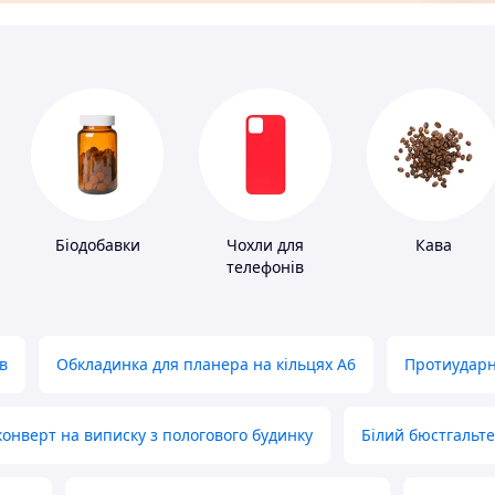
Біодобавки
Чохли для
Кава
телефонів
в
Обкладинка для планера на кільцях А6
Протиударн
нверт на виписку з пологового будинку
Білий бюстгальт