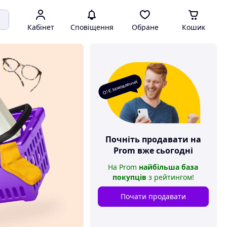
Кабінет
Сповіщення
Обране
Кошик
О! Є замовлення
Почніть продавати на
Prom
вже сьогодні
На
Prom
найбільша база
покупців
з рейтингом
!
Почати продавати