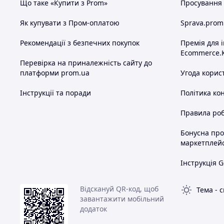
Що таке «Купити з Prom»
Просування в
Як купувати з Пром-оплатою
Sprava.prom
Рекомендації з безпечних покупок
Премія для 
Ecommerce.
Перевірка на приналежність сайту до
платформи prom.ua
Угода корис
Інструкції та поради
Політика ко
Правила роб
Бонусна пр
маркетплей
Інструкція G
Відскануй QR-код, щоб
Тема
-
с
завантажити мобільний
додаток