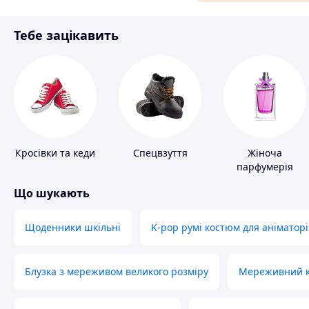
Матеріали для ремонту
Тебе зацікавить
Спорт і відпочинок
Кросівки та кеди
Спецвзуття
Жіноча
парфумерія
Що шукають
Щоденники шкільні
K-pop румі костюм для аніматорі
Блузка з мереживом великого розміру
Мереживний ко