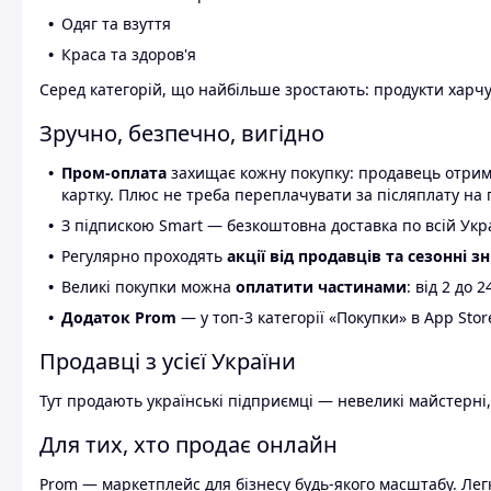
Одяг та взуття
Краса та здоров'я
Серед категорій, що найбільше зростають: продукти харчув
Зручно, безпечно, вигідно
Пром-оплата
захищає кожну покупку: продавець отриму
картку. Плюс не треба переплачувати за післяплату на 
З підпискою Smart — безкоштовна доставка по всій Украї
Регулярно проходять
акції від продавців та сезонні з
Великі покупки можна
оплатити частинами
: від 2 до 
Додаток Prom
— у топ-3 категорії «Покупки» в App Stor
Продавці з усієї України
Тут продають українські підприємці — невеликі майстерні,
Для тих, хто продає онлайн
Prom — маркетплейс для бізнесу будь-якого масштабу. Легк