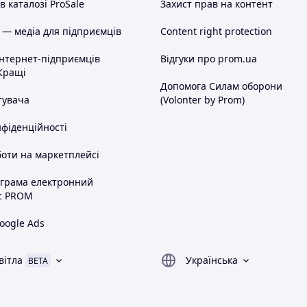
 каталозі ProSale
Захист прав на контент
 — медіа для підприємців
Content right protection
інтернет-підприємців
Відгуки про prom.ua
Кращі
Допомога Силам оборони
тувача
(Volonter by Prom)
нфіденційності
оти на маркетплейсі
ограма електронний
с PROM
oogle Ads
вітла
Українська
BETA