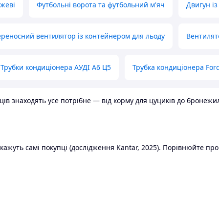
ожеві
Футбольні ворота та футбольний м'яч
Двигун із
реносний вентилятор із контейнером для льоду
Вентилят
Трубки кондиціонера АУДІ А6 Ц5
Трубка кондиціонера Ford
в знаходять усе потрібне — від корму для цуциків до бронежилет
ажуть самі покупці (дослідження Kantar, 2025). Порівнюйте пропо