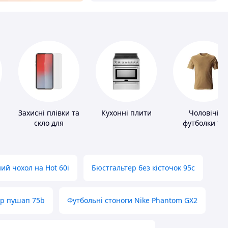
Захисні плівки та
Кухонні плити
Чоловічі
скло для
футболки та
портативних
майки
пристроїв
ий чохол на Hot 60i
Бюстгальтер без кісточок 95с
ер пушап 75b
Футбольні стоноги Nike Phantom GX2