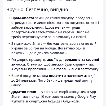
Зручно, безпечно, вигідно
Пром-оплата
захищає кожну покупку: продавець
отримує кошти лише після того, як покупець огляне і
забере замовлення. Щось не так — гроші
повертаються автоматично на картку. Плюс не
треба переплачувати за післяплату на пошті.
З підпискою Smart — безкоштовна доставка по всій
Україні за 50 грн на місяць. Достатньо однієї
покупки, щоб підписка окупилась.
Регулярно проходять
акції від продавців та сезонні
знижки.
Стежимо, щоб знижки були справжніми.
Актуальні пропозиції — на головній або в застосунку.
Великі покупки можна
оплатити частинами
: від 2
до 24 платежів. Потрібен лише кредитний ліміт у
банку.
Додаток Prom
— у топ-3 категорії «Покупки» в App
Store і має понад 10 млн завантажень у Google Play.
Купуйте зі смартфона будь-де і будь-коли.