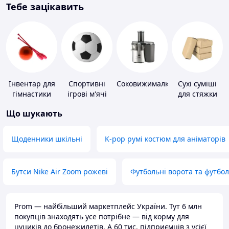
Тебе зацікавить
Інвентар для
Спортивні
Соковижималки
Сухі суміші
гімнастики
ігрові м'ячі
для стяжки
підлоги
Що шукають
Щоденники шкільні
K-pop румі костюм для аніматорів
Бутси Nike Air Zoom рожеві
Футбольні ворота та футбо
Prom — найбільший маркетплейс України. Тут 6 млн
покупців знаходять усе потрібне — від корму для
цуциків до бронежилетів. А 60 тис. підприємців з усієї