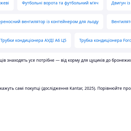
ожеві
Футбольні ворота та футбольний м'яч
Двигун із
реносний вентилятор із контейнером для льоду
Вентилят
Трубки кондиціонера АУДІ А6 Ц5
Трубка кондиціонера Ford
в знаходять усе потрібне — від корму для цуциків до бронежилет
ажуть самі покупці (дослідження Kantar, 2025). Порівнюйте пропо