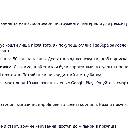
ання та напої, зоотовари, інструменти, матеріали для ремонту,
є кошти лише після того, як покупець огляне і забере замовл
пошті.
ні за 50 грн на місяць. Достатньо однієї покупки, щоб підписка
нижки.
Стежимо, щоб знижки були справжніми. Актуальні пропози
24 платежів. Потрібен лише кредитний ліміт у банку.
e і має понад 10 млн завантажень у Google Play. Купуйте зі смар
 сімейні магазини, виробники та великі компанії. Кожна покупка
ий старт, зручне керування, доступ до мільйонів покупців.