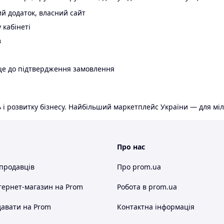
й додаток, власний сайт
 кабінеті
в
ще до підтвердження замовлення
 і розвитку бізнесу. Найбільший маркетплейс України — для міл
Про нас
 продавців
Про prom.ua
тернет-магазин
на Prom
Робота в prom.ua
авати на Prom
Контактна інформація