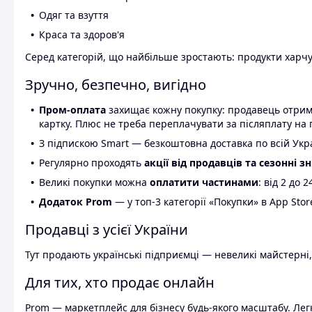
Одяг та взуття
Краса та здоров'я
Серед категорій, що найбільше зростають: продукти харчув
Зручно, безпечно, вигідно
Пром-оплата
захищає кожну покупку: продавець отриму
картку. Плюс не треба переплачувати за післяплату на 
З підпискою Smart — безкоштовна доставка по всій Украї
Регулярно проходять
акції від продавців та сезонні з
Великі покупки можна
оплатити частинами
: від 2 до 
Додаток Prom
— у топ-3 категорії «Покупки» в App Stor
Продавці з усієї України
Тут продають українські підприємці — невеликі майстерні,
Для тих, хто продає онлайн
Prom — маркетплейс для бізнесу будь-якого масштабу. Легк