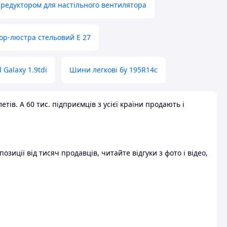
 редуктором для настільного вентилятора
ор-люстра стельовий E 27
 Galaxy 1.9tdi
Шини легкові бу 195R14c
ів. А 60 тис. підприємців з усієї країни продають і
зиції від тисяч продавців, читайте відгуки з фото і відео,