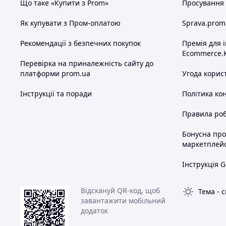
Що таке «Купити з Prom»
Просування в
Як купувати з Пром-оплатою
Sprava.prom
Рекомендації з безпечних покупок
Премія для 
Ecommerce.
Перевірка на приналежність сайту до
платформи prom.ua
Угода корис
Інструкції та поради
Політика ко
Правила роб
Бонусна пр
маркетплей
Інструкція G
Відскануй QR-код, щоб
Тема
-
с
завантажити мобільний
додаток