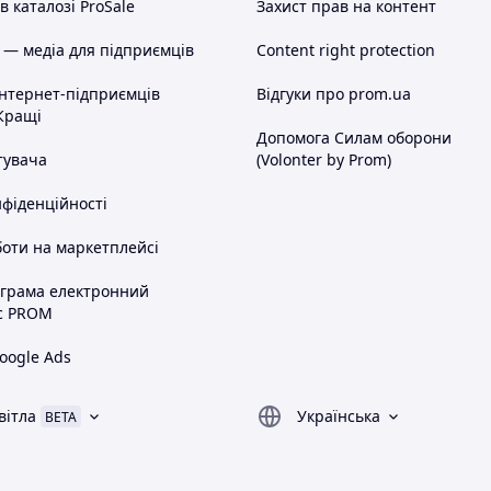
 каталозі ProSale
Захист прав на контент
 — медіа для підприємців
Content right protection
інтернет-підприємців
Відгуки про prom.ua
Кращі
Допомога Силам оборони
тувача
(Volonter by Prom)
нфіденційності
оти на маркетплейсі
ограма електронний
с PROM
oogle Ads
вітла
Українська
BETA