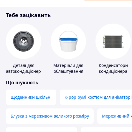
Матеріали для ремонту
Тебе зацікавить
Спорт і відпочинок
Деталі для
Матеріали для
Конденсатори
автокондиціонерів
облаштування
кондиціонера
промислових
Що шукають
підлог
Щоденники шкільні
K-pop румі костюм для аніматорі
Блузка з мереживом великого розміру
Мереживний ко