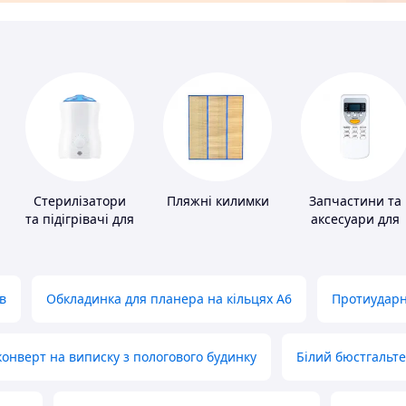
Стерилізатори
Пляжні килимки
Запчастини та
та підігрівачі для
аксесуари для
дитячого
побутових
харчування
кондиціонерів
в
Обкладинка для планера на кільцях А6
Протиударн
нверт на виписку з пологового будинку
Білий бюстгальт