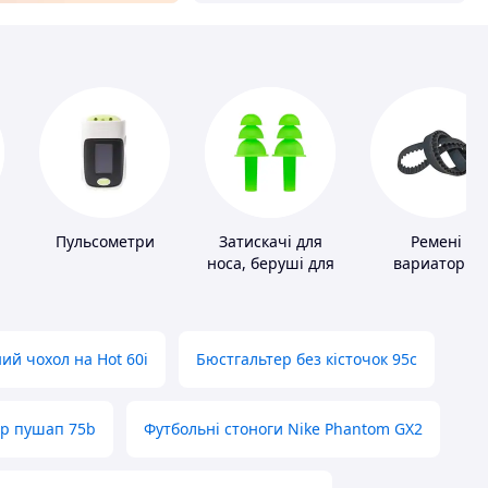
Пульсометри
Затискачі для
Ремені
носа, беруші для
вариаторні
плавання
ий чохол на Hot 60i
Бюстгальтер без кісточок 95с
ер пушап 75b
Футбольні стоноги Nike Phantom GX2