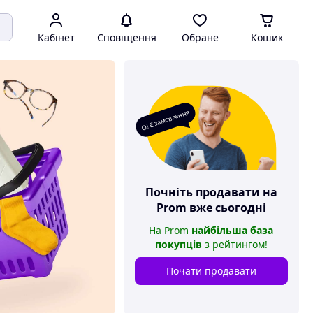
Кабінет
Сповіщення
Обране
Кошик
О! Є замовлення
Почніть продавати на
Prom
вже сьогодні
На
Prom
найбільша база
покупців
з рейтингом
!
Почати продавати