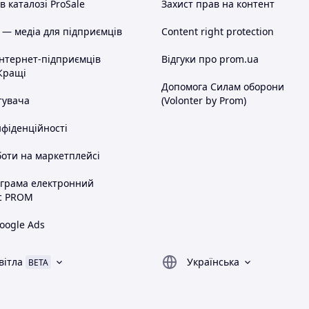
 каталозі ProSale
Захист прав на контент
 — медіа для підприємців
Content right protection
інтернет-підприємців
Відгуки про prom.ua
Кращі
Допомога Силам оборони
тувача
(Volonter by Prom)
нфіденційності
оти на маркетплейсі
ограма електронний
с PROM
oogle Ads
вітла
Українська
BETA