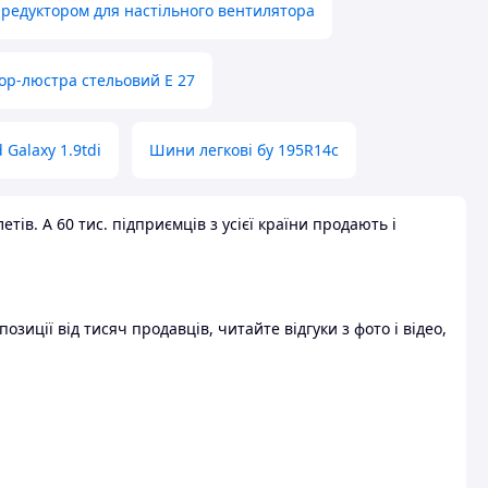
 редуктором для настільного вентилятора
ор-люстра стельовий E 27
 Galaxy 1.9tdi
Шини легкові бу 195R14c
ів. А 60 тис. підприємців з усієї країни продають і
зиції від тисяч продавців, читайте відгуки з фото і відео,