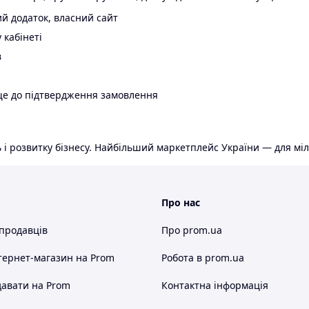
й додаток, власний сайт
 кабінеті
в
ще до підтвердження замовлення
 і розвитку бізнесу. Найбільший маркетплейс України — для міл
Про нас
 продавців
Про prom.ua
тернет-магазин
на Prom
Робота в prom.ua
авати на Prom
Контактна інформація