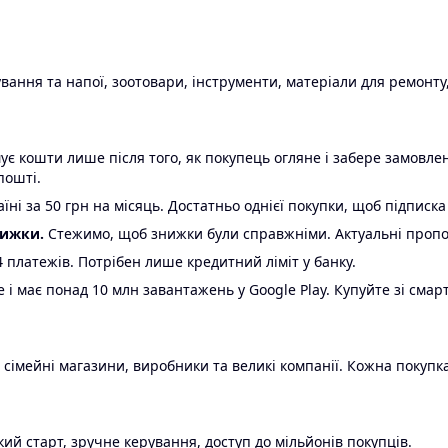
ання та напої, зоотовари, інструменти, матеріали для ремонту,
є кошти лише після того, як покупець огляне і забере замовл
пошті.
ні за 50 грн на місяць. Достатньо однієї покупки, щоб підписка
нижки.
Стежимо, щоб знижки були справжніми. Актуальні пропози
24 платежів. Потрібен лише кредитний ліміт у банку.
e і має понад 10 млн завантажень у Google Play. Купуйте зі смар
 сімейні магазини, виробники та великі компанії. Кожна покупка
ий старт, зручне керування, доступ до мільйонів покупців.