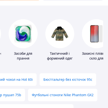
ні
Засоби для
Тактичний і
Захисні плівки 
прання
формений одяг
скло для
портативних
пристроїв
ий чохол на Hot 60i
Бюстгальтер без кісточок 95с
ер пушап 75b
Футбольні стоноги Nike Phantom GX2