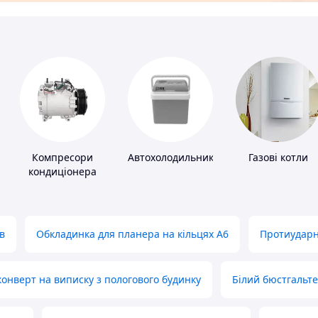
Компресори
Автохолодильники
Газові котли
кондиціонера
в
Обкладинка для планера на кільцях А6
Протиударн
нверт на виписку з пологового будинку
Білий бюстгальт