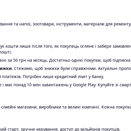
ання та напої, зоотовари, інструменти, матеріали для ремонту,
є кошти лише після того, як покупець огляне і забере замовл
пошті.
ні за 50 грн на місяць. Достатньо однієї покупки, щоб підписка
нижки.
Стежимо, щоб знижки були справжніми. Актуальні пропози
24 платежів. Потрібен лише кредитний ліміт у банку.
e і має понад 10 млн завантажень у Google Play. Купуйте зі смар
 сімейні магазини, виробники та великі компанії. Кожна покупка
ий старт, зручне керування, доступ до мільйонів покупців.