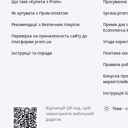
Що таке «Купити з Prom»
Просування в
Як купувати з Пром-оплатою
Sprava.prom
Рекомендації з безпечних покупок
Премія для 
Ecommerce.
Перевірка на приналежність сайту до
платформи prom.ua
Угода корис
Інструкції та поради
Політика ко
Правила роб
Бонусна пр
маркетплей
Інструкція G
Відскануй QR-код, щоб
Тема
-
с
завантажити мобільний
додаток