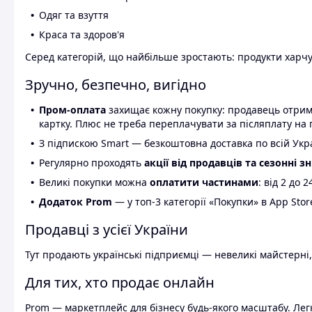
Одяг та взуття
Краса та здоров'я
Серед категорій, що найбільше зростають: продукти харчув
Зручно, безпечно, вигідно
Пром-оплата
захищає кожну покупку: продавець отриму
картку. Плюс не треба переплачувати за післяплату на 
З підпискою Smart — безкоштовна доставка по всій Украї
Регулярно проходять
акції від продавців та сезонні з
Великі покупки можна
оплатити частинами
: від 2 до 
Додаток Prom
— у топ-3 категорії «Покупки» в App Stor
Продавці з усієї України
Тут продають українські підприємці — невеликі майстерні,
Для тих, хто продає онлайн
Prom — маркетплейс для бізнесу будь-якого масштабу. Легк