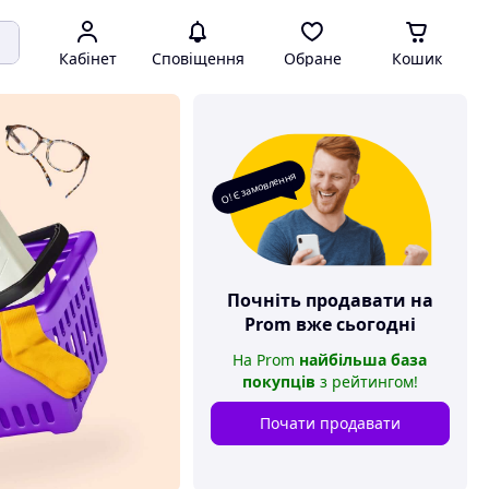
Кабінет
Сповіщення
Обране
Кошик
О! Є замовлення
Почніть продавати на
Prom
вже сьогодні
На
Prom
найбільша база
покупців
з рейтингом
!
Почати продавати