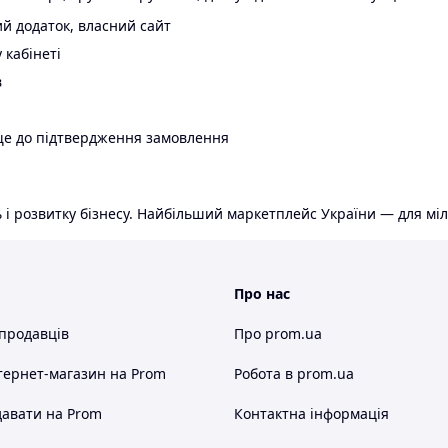
й додаток, власний сайт
 кабінеті
в
ще до підтвердження замовлення
 і розвитку бізнесу. Найбільший маркетплейс України — для міл
Про нас
 продавців
Про prom.ua
тернет-магазин
на Prom
Робота в prom.ua
авати на Prom
Контактна інформація