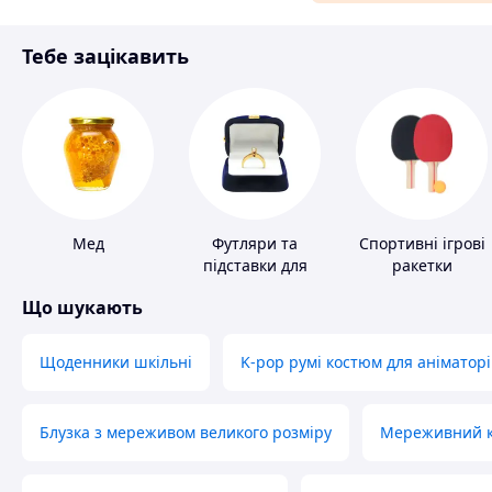
Аксесуари та прикраси
Тебе зацікавить
Матеріали для ремонту
Спорт і відпочинок
Мед
Футляри та
Спортивні ігрові
підставки для
ракетки
коштовностей
Що шукають
Щоденники шкільні
K-pop румі костюм для аніматорі
Блузка з мереживом великого розміру
Мереживний ко