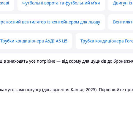
ожеві
Футбольні ворота та футбольний м'яч
Двигун із
реносний вентилятор із контейнером для льоду
Вентилят
Трубки кондиціонера АУДІ А6 Ц5
Трубка кондиціонера Ford
в знаходять усе потрібне — від корму для цуциків до бронежилет
ажуть самі покупці (дослідження Kantar, 2025). Порівнюйте пропо