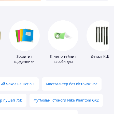
Зошити і
Кінезіо тейпи і
Деталі КШМ
щоденники
засоби для
тейпування
ий чохол на Hot 60i
Бюстгальтер без кісточок 95с
ер пушап 75b
Футбольні стоноги Nike Phantom GX2