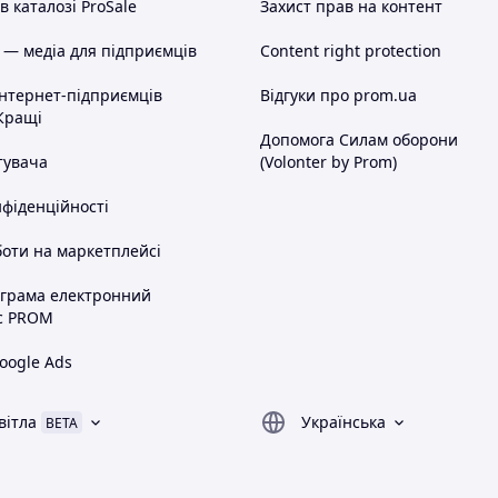
 каталозі ProSale
Захист прав на контент
 — медіа для підприємців
Content right protection
інтернет-підприємців
Відгуки про prom.ua
Кращі
Допомога Силам оборони
тувача
(Volonter by Prom)
нфіденційності
оти на маркетплейсі
ограма електронний
с PROM
oogle Ads
вітла
Українська
BETA