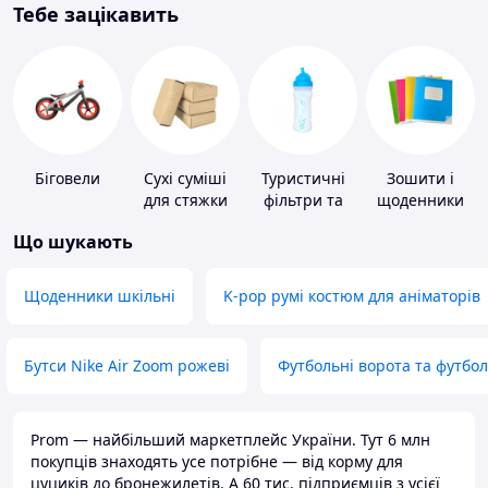
Тебе зацікавить
Біговели
Сухі суміші
Туристичні
Зошити і
для стяжки
фільтри та
щоденники
підлоги
пігулки для
Що шукають
питної води
Щоденники шкільні
K-pop румі костюм для аніматорів
Бутси Nike Air Zoom рожеві
Футбольні ворота та футбо
Prom — найбільший маркетплейс України. Тут 6 млн
покупців знаходять усе потрібне — від корму для
цуциків до бронежилетів. А 60 тис. підприємців з усієї