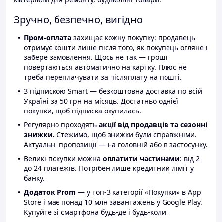
Зручно, безпечно, вигідно
Пром-оплата
захищає кожну покупку: продавець
отримує кошти лише після того, як покупець огляне і
забере замовлення. Щось не так — гроші
повертаються автоматично на картку. Плюс не
треба переплачувати за післяплату на пошті.
З підпискою Smart — безкоштовна доставка по всій
Україні за 50 грн на місяць. Достатньо однієї
покупки, щоб підписка окупилась.
Регулярно проходять
акції від продавців та сезонні
знижки.
Стежимо, щоб знижки були справжніми.
Актуальні пропозиції — на головній або в застосунку.
Великі покупки можна
оплатити частинами
: від 2
до 24 платежів. Потрібен лише кредитний ліміт у
банку.
Додаток Prom
— у топ-3 категорії «Покупки» в App
Store і має понад 10 млн завантажень у Google Play.
Купуйте зі смартфона будь-де і будь-коли.