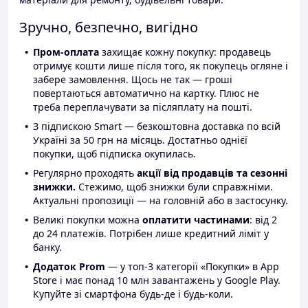
Зручно, безпечно, вигідно
Пром-оплата
захищає кожну покупку: продавець
отримує кошти лише після того, як покупець огляне і
забере замовлення. Щось не так — гроші
повертаються автоматично на картку. Плюс не
треба переплачувати за післяплату на пошті.
З підпискою Smart — безкоштовна доставка по всій
Україні за 50 грн на місяць. Достатньо однієї
покупки, щоб підписка окупилась.
Регулярно проходять
акції від продавців та сезонні
знижки.
Стежимо, щоб знижки були справжніми.
Актуальні пропозиції — на головній або в застосунку.
Великі покупки можна
оплатити частинами
: від 2
до 24 платежів. Потрібен лише кредитний ліміт у
банку.
Додаток Prom
— у топ-3 категорії «Покупки» в App
Store і має понад 10 млн завантажень у Google Play.
Купуйте зі смартфона будь-де і будь-коли.