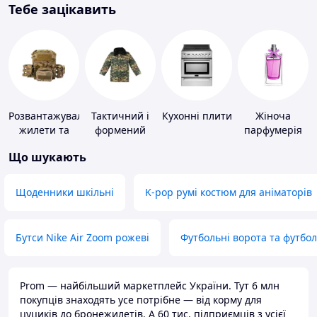
Тебе зацікавить
Розвантажувальні
Тактичний і
Кухонні плити
Жіноча
жилети та
формений
парфумерія
плитоноски
одяг
Що шукають
без плит
Щоденники шкільні
K-pop румі костюм для аніматорів
Бутси Nike Air Zoom рожеві
Футбольні ворота та футбо
Prom — найбільший маркетплейс України. Тут 6 млн
покупців знаходять усе потрібне — від корму для
цуциків до бронежилетів. А 60 тис. підприємців з усієї