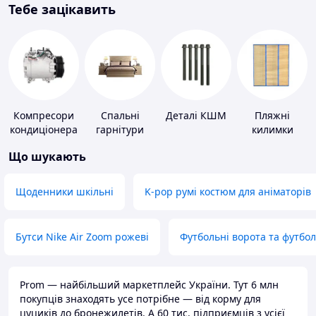
Тебе зацікавить
Компресори
Спальні
Деталі КШМ
Пляжні
кондиціонера
гарнітури
килимки
Що шукають
Щоденники шкільні
K-pop румі костюм для аніматорів
Бутси Nike Air Zoom рожеві
Футбольні ворота та футбо
Prom — найбільший маркетплейс України. Тут 6 млн
покупців знаходять усе потрібне — від корму для
цуциків до бронежилетів. А 60 тис. підприємців з усієї