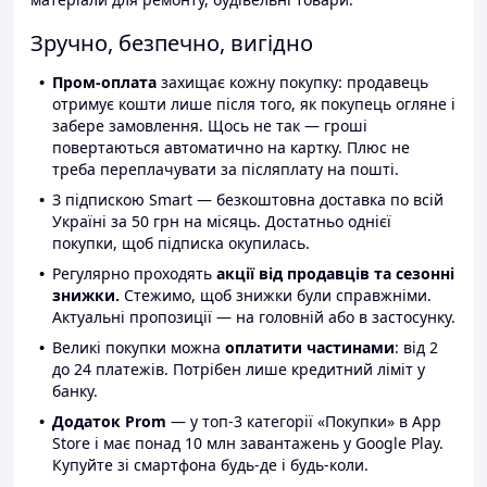
Зручно, безпечно, вигідно
Пром-оплата
захищає кожну покупку: продавець
отримує кошти лише після того, як покупець огляне і
забере замовлення. Щось не так — гроші
повертаються автоматично на картку. Плюс не
треба переплачувати за післяплату на пошті.
З підпискою Smart — безкоштовна доставка по всій
Україні за 50 грн на місяць. Достатньо однієї
покупки, щоб підписка окупилась.
Регулярно проходять
акції від продавців та сезонні
знижки.
Стежимо, щоб знижки були справжніми.
Актуальні пропозиції — на головній або в застосунку.
Великі покупки можна
оплатити частинами
: від 2
до 24 платежів. Потрібен лише кредитний ліміт у
банку.
Додаток Prom
— у топ-3 категорії «Покупки» в App
Store і має понад 10 млн завантажень у Google Play.
Купуйте зі смартфона будь-де і будь-коли.