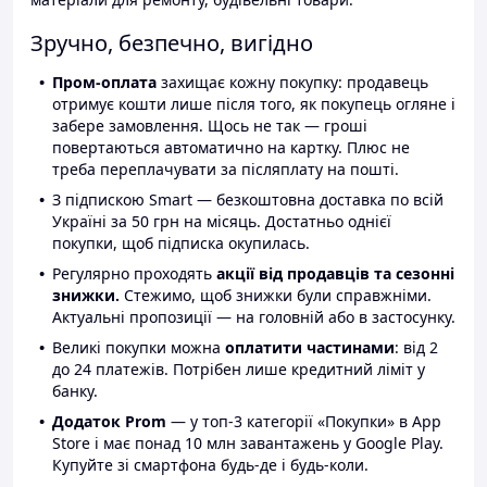
Зручно, безпечно, вигідно
Пром-оплата
захищає кожну покупку: продавець
отримує кошти лише після того, як покупець огляне і
забере замовлення. Щось не так — гроші
повертаються автоматично на картку. Плюс не
треба переплачувати за післяплату на пошті.
З підпискою Smart — безкоштовна доставка по всій
Україні за 50 грн на місяць. Достатньо однієї
покупки, щоб підписка окупилась.
Регулярно проходять
акції від продавців та сезонні
знижки.
Стежимо, щоб знижки були справжніми.
Актуальні пропозиції — на головній або в застосунку.
Великі покупки можна
оплатити частинами
: від 2
до 24 платежів. Потрібен лише кредитний ліміт у
банку.
Додаток Prom
— у топ-3 категорії «Покупки» в App
Store і має понад 10 млн завантажень у Google Play.
Купуйте зі смартфона будь-де і будь-коли.