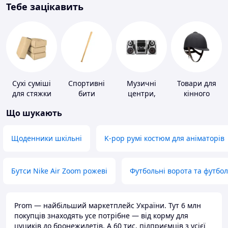
Тебе зацікавить
Сухі суміші
Спортивні
Музичні
Товари для
для стяжки
бити
центри,
кінного
підлоги
магнітоли
спорту
Що шукають
Щоденники шкільні
K-pop румі костюм для аніматорів
Бутси Nike Air Zoom рожеві
Футбольні ворота та футбо
Prom — найбільший маркетплейс України. Тут 6 млн
покупців знаходять усе потрібне — від корму для
цуциків до бронежилетів. А 60 тис. підприємців з усієї