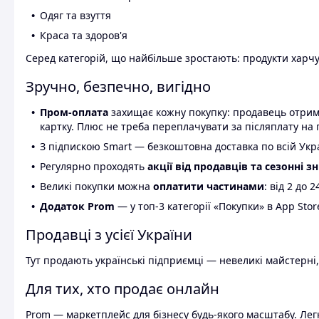
Одяг та взуття
Краса та здоров'я
Серед категорій, що найбільше зростають: продукти харчув
Зручно, безпечно, вигідно
Пром-оплата
захищає кожну покупку: продавець отриму
картку. Плюс не треба переплачувати за післяплату на 
З підпискою Smart — безкоштовна доставка по всій Украї
Регулярно проходять
акції від продавців та сезонні з
Великі покупки можна
оплатити частинами
: від 2 до 
Додаток Prom
— у топ-3 категорії «Покупки» в App Stor
Продавці з усієї України
Тут продають українські підприємці — невеликі майстерні,
Для тих, хто продає онлайн
Prom — маркетплейс для бізнесу будь-якого масштабу. Легк