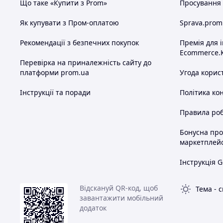
Що таке «Купити з Prom»
Просування в
Як купувати з Пром-оплатою
Sprava.prom
Рекомендації з безпечних покупок
Премія для 
Ecommerce.
Перевірка на приналежність сайту до
платформи prom.ua
Угода корис
Інструкції та поради
Політика ко
Правила роб
Бонусна пр
маркетплей
Інструкція G
Відскануй QR-код, щоб
Тема
-
с
завантажити мобільний
додаток