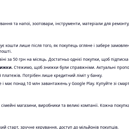
ання та напої, зоотовари, інструменти, матеріали для ремонту,
є кошти лише після того, як покупець огляне і забере замовл
пошті.
ні за 50 грн на місяць. Достатньо однієї покупки, щоб підписка
нижки.
Стежимо, щоб знижки були справжніми. Актуальні пропози
24 платежів. Потрібен лише кредитний ліміт у банку.
e і має понад 10 млн завантажень у Google Play. Купуйте зі смар
 сімейні магазини, виробники та великі компанії. Кожна покупка
ий старт, зручне керування, доступ до мільйонів покупців.