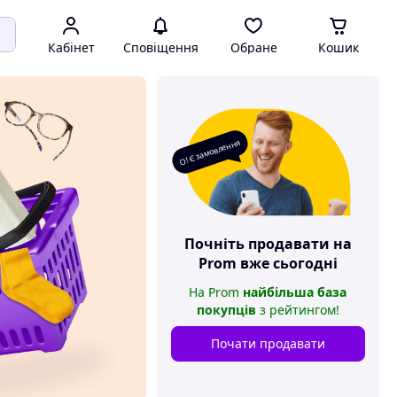
Кабінет
Сповіщення
Обране
Кошик
О! Є замовлення
Почніть продавати на
Prom
вже сьогодні
На
Prom
найбільша база
покупців
з рейтингом
!
Почати продавати