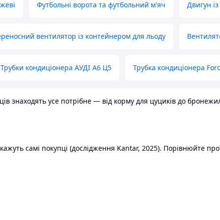
ожеві
Футбольні ворота та футбольний м'яч
Двигун із
реносний вентилятор із контейнером для льоду
Вентилят
Трубки кондиціонера АУДІ А6 Ц5
Трубка кондиціонера Ford
в знаходять усе потрібне — від корму для цуциків до бронежилет
ажуть самі покупці (дослідження Kantar, 2025). Порівнюйте пропо