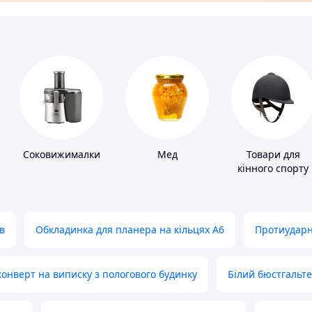
Соковижималки
Мед
Товари для
кінного спорту
в
Обкладинка для планера на кільцях А6
Протиударн
нверт на виписку з пологового будинку
Білий бюстгальт