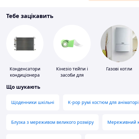
Матеріали для ремонту
Тебе зацікавить
Спорт і відпочинок
Конденсатори
Кінезіо тейпи і
Газові котли
кондиціонера
засоби для
тейпування
Що шукають
Щоденники шкільні
K-pop румі костюм для аніматорі
Блузка з мереживом великого розміру
Мереживний ко