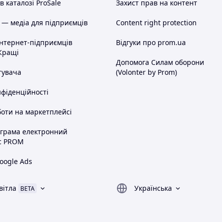
 каталозі ProSale
Захист прав на контент
 — медіа для підприємців
Content right protection
інтернет-підприємців
Відгуки про prom.ua
Кращі
Допомога Силам оборони
тувача
(Volonter by Prom)
нфіденційності
оти на маркетплейсі
ограма електронний
с PROM
oogle Ads
вітла
Українська
BETA