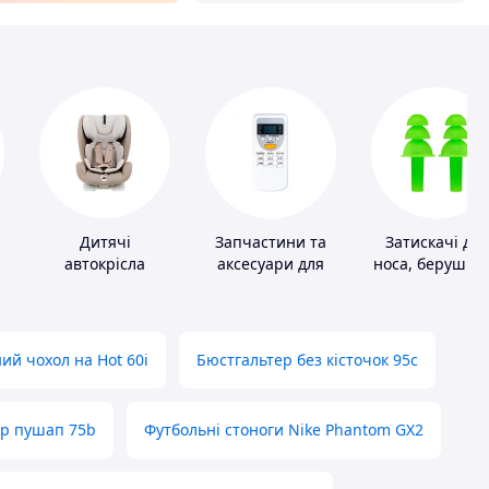
Дитячі
Запчастини та
Затискачі для
автокрісла
аксесуари для
носа, беруші д
побутових
плавання
кондиціонерів
ий чохол на Hot 60i
Бюстгальтер без кісточок 95с
ер пушап 75b
Футбольні стоноги Nike Phantom GX2