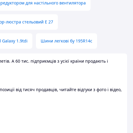
 редуктором для настільного вентилятора
ор-люстра стельовий E 27
 Galaxy 1.9tdi
Шини легкові бу 195R14c
ів. А 60 тис. підприємців з усієї країни продають і
зиції від тисяч продавців, читайте відгуки з фото і відео,