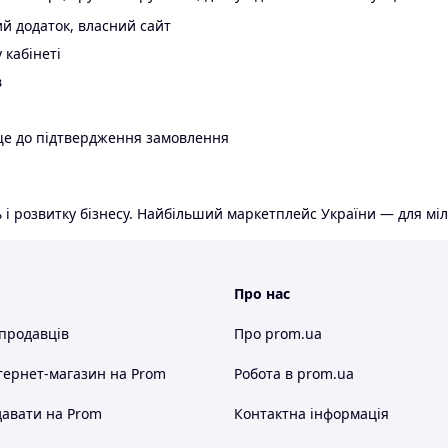
й додаток, власний сайт
 кабінеті
в
ще до підтвердження замовлення
 і розвитку бізнесу. Найбільший маркетплейс України — для міл
Про нас
 продавців
Про prom.ua
тернет-магазин
на Prom
Робота в prom.ua
авати на Prom
Контактна інформація