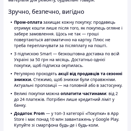
Зручно, безпечно, вигідно
Пром-оплата
захищає кожну покупку: продавець
отримує кошти лише після того, як покупець огляне і
забере замовлення. Щось не так — гроші
повертаються автоматично на картку. Плюс не
треба переплачувати за післяплату на пошті.
З підпискою Smart — безкоштовна доставка по всій
Україні за 50 грн на місяць. Достатньо однієї
покупки, щоб підписка окупилась.
Регулярно проходять
акції від продавців та сезонні
знижки.
Стежимо, щоб знижки були справжніми.
Актуальні пропозиції — на головній або в застосунку.
Великі покупки можна
оплатити частинами
: від 2
до 24 платежів. Потрібен лише кредитний ліміт у
банку.
Додаток Prom
— у топ-3 категорії «Покупки» в App
Store і має понад 10 млн завантажень у Google Play.
Купуйте зі смартфона будь-де і будь-коли.