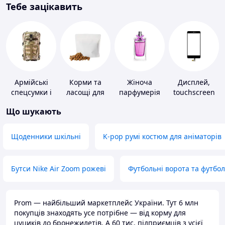
Тебе зацікавить
Армійські
Корми та
Жіноча
Дисплей,
спецсумки і
ласощі для
парфумерія
touchscreen
рюкзаки
домашніх
для телефонів
Що шукають
тварин і
птахів
Щоденники шкільні
K-pop румі костюм для аніматорів
Бутси Nike Air Zoom рожеві
Футбольні ворота та футбо
Prom — найбільший маркетплейс України. Тут 6 млн
покупців знаходять усе потрібне — від корму для
цуциків до бронежилетів. А 60 тис. підприємців з усієї