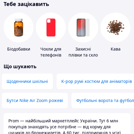
Тебе зацікавить
Біодобавки
Чохли для
Захисні
Кава
телефонів
плівки та скло
для
Що шукають
портативних
пристроїв
Щоденники шкільні
K-pop румі костюм для аніматорів
Бутси Nike Air Zoom рожеві
Футбольні ворота та футбо
Prom — найбільший маркетплейс України. Тут 6 млн
покупців знаходять усе потрібне — від корму для
цуциків до бронежилетів. А 60 тис. підприємців з усієї