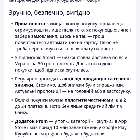
Зручно, безпечно, вигідно
Пром-оплата
захищає кожну покупку: продавець
отримує кошти лише після того, як покупець огляне і
забере замовлення. Щось не так — гроші
повертаються автоматично на картку. Плюс не
треба переплачувати за післяплату на пошті.
З підпискою Smart — безкоштовна доставка по всій
Україні за 50 грн на місяць. Достатньо однієї
покупки, щоб підписка окупилась.
Регулярно проходять
акції від продавців та сезонні
знижки.
Стежимо, щоб знижки були справжніми.
Актуальні пропозиції — на головній або в застосунку.
Великі покупки можна
оплатити частинами
: від 2
до 24 платежів. Потрібен лише кредитний ліміт у
банку.
Додаток Prom
— у топ-3 категорії «Покупки» в App
Store і має понад 10 млн завантажень у Google Play.
Купуйте зі смартфона будь-де і будь-коли.