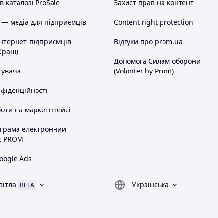
 каталозі ProSale
Захист прав на контент
 — медіа для підприємців
Content right protection
інтернет-підприємців
Відгуки про prom.ua
Кращі
Допомога Силам оборони
тувача
(Volonter by Prom)
нфіденційності
оти на маркетплейсі
ограма електронний
с PROM
oogle Ads
вітла
Українська
BETA