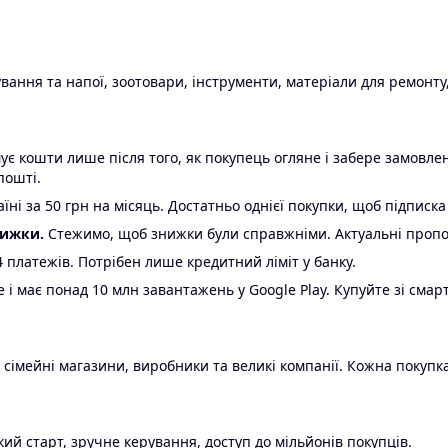
ання та напої, зоотовари, інструменти, матеріали для ремонту,
є кошти лише після того, як покупець огляне і забере замовл
пошті.
ні за 50 грн на місяць. Достатньо однієї покупки, щоб підписка
нижки.
Стежимо, щоб знижки були справжніми. Актуальні пропози
24 платежів. Потрібен лише кредитний ліміт у банку.
e і має понад 10 млн завантажень у Google Play. Купуйте зі смар
 сімейні магазини, виробники та великі компанії. Кожна покупка
ий старт, зручне керування, доступ до мільйонів покупців.