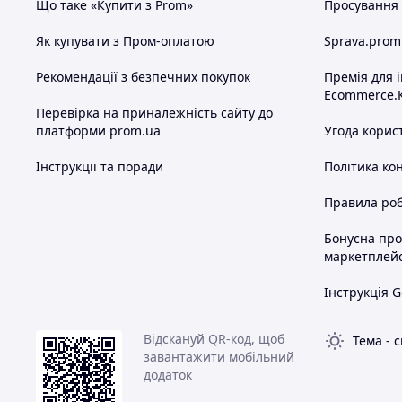
Що таке «Купити з Prom»
Просування в
Як купувати з Пром-оплатою
Sprava.prom
Рекомендації з безпечних покупок
Премія для 
Ecommerce.
Перевірка на приналежність сайту до
платформи prom.ua
Угода корис
Інструкції та поради
Політика ко
Правила роб
Бонусна пр
маркетплей
Інструкція G
Відскануй QR-код, щоб
Тема
-
с
завантажити мобільний
додаток