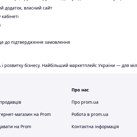
й додаток, власний сайт
 кабінеті
в
ще до підтвердження замовлення
 і розвитку бізнесу. Найбільший маркетплейс України — для міл
Про нас
 продавців
Про prom.ua
тернет-магазин
на Prom
Робота в prom.ua
авати на Prom
Контактна інформація