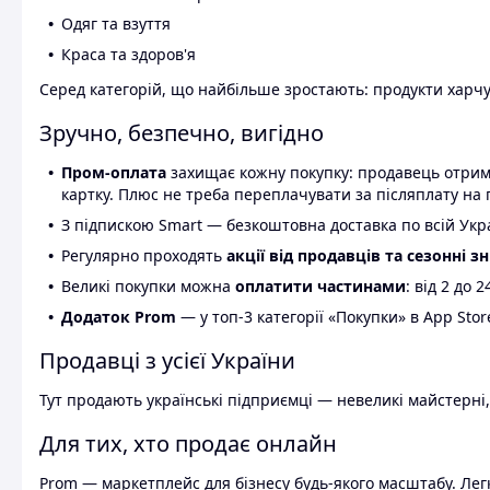
Одяг та взуття
Краса та здоров'я
Серед категорій, що найбільше зростають: продукти харчув
Зручно, безпечно, вигідно
Пром-оплата
захищає кожну покупку: продавець отриму
картку. Плюс не треба переплачувати за післяплату на 
З підпискою Smart — безкоштовна доставка по всій Украї
Регулярно проходять
акції від продавців та сезонні з
Великі покупки можна
оплатити частинами
: від 2 до 
Додаток Prom
— у топ-3 категорії «Покупки» в App Stor
Продавці з усієї України
Тут продають українські підприємці — невеликі майстерні,
Для тих, хто продає онлайн
Prom — маркетплейс для бізнесу будь-якого масштабу. Легк