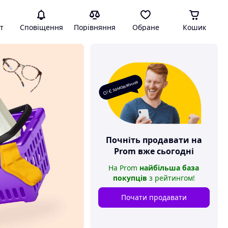
т
Сповіщення
Порівняння
Обране
Кошик
О! Є замовлення
Почніть продавати на
Prom
вже сьогодні
На
Prom
найбільша база
покупців
з рейтингом
!
Почати продавати