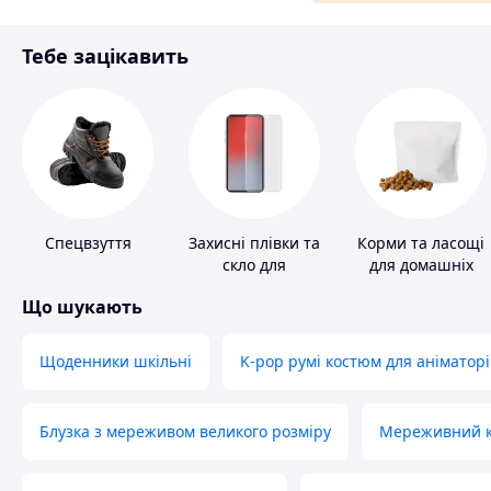
Матеріали для ремонту
Тебе зацікавить
Спорт і відпочинок
Спецвзуття
Захисні плівки та
Корми та ласощі
скло для
для домашніх
портативних
тварин і птахів
Що шукають
пристроїв
Щоденники шкільні
K-pop румі костюм для аніматорі
Блузка з мереживом великого розміру
Мереживний ко