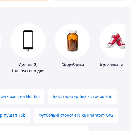
Дисплей,
Біодобавки
Кросівки та ке
touchscreen для
телефонів
ий чохол на Hot 60i
Бюстгальтер без кісточок 95с
ер пушап 75b
Футбольні стоноги Nike Phantom GX2