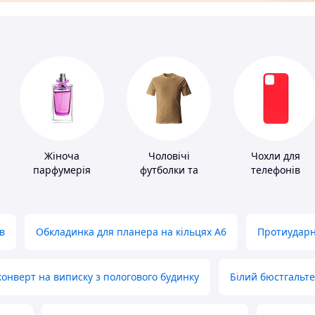
Жіноча
Чоловічі
Чохли для
парфумерія
футболки та
телефонів
майки
в
Обкладинка для планера на кільцях А6
Протиударн
нверт на виписку з пологового будинку
Білий бюстгальт