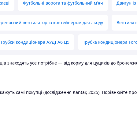
ожеві
Футбольні ворота та футбольний м'яч
Двигун із
реносний вентилятор із контейнером для льоду
Вентилят
Трубки кондиціонера АУДІ А6 Ц5
Трубка кондиціонера Ford
в знаходять усе потрібне — від корму для цуциків до бронежилет
ажуть самі покупці (дослідження Kantar, 2025). Порівнюйте пропо