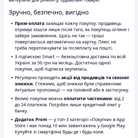
Зручно, безпечно, вигідно
Пром-оплата
захищає кожну покупку: продавець
отримує кошти лише після того, як покупець огляне і
забере замовлення. Щось не так — гроші
повертаються автоматично на картку. Плюс не
треба переплачувати за післяплату на пошті.
З підпискою Smart — безкоштовна доставка по всій
Україні за 50 грн на місяць. Достатньо однієї
покупки, щоб підписка окупилась.
Регулярно проходять
акції від продавців та сезонні
знижки.
Стежимо, щоб знижки були справжніми.
Актуальні пропозиції — на головній або в застосунку.
Великі покупки можна
оплатити частинами
: від 2
до 24 платежів. Потрібен лише кредитний ліміт у
банку.
Додаток Prom
— у топ-3 категорії «Покупки» в App
Store і має понад 10 млн завантажень у Google Play.
Купуйте зі смартфона будь-де і будь-коли.