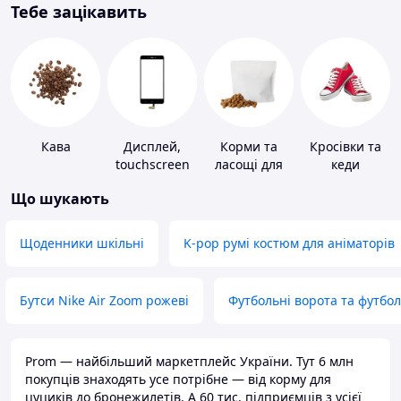
Тебе зацікавить
Кава
Дисплей,
Корми та
Кросівки та
touchscreen
ласощі для
кеди
для телефонів
домашніх
Що шукають
тварин і
птахів
Щоденники шкільні
K-pop румі костюм для аніматорів
Бутси Nike Air Zoom рожеві
Футбольні ворота та футбо
Prom — найбільший маркетплейс України. Тут 6 млн
покупців знаходять усе потрібне — від корму для
цуциків до бронежилетів. А 60 тис. підприємців з усієї