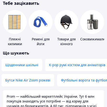
Тебе зацікавить
Пляжні
Ремені для
Товари для
Соковижималки
килимки
йоги
кінного
спорту
Що шукають
Щоденники шкільні
K-pop румі костюм для аніматорів
Бутси Nike Air Zoom рожеві
Футбольні ворота та футбо
Prom — найбільший маркетплейс України. Тут 6 млн
покупців знаходять усе потрібне — від корму для
цуциків до бронежилетів. А 60 тис. підприємців з усієї