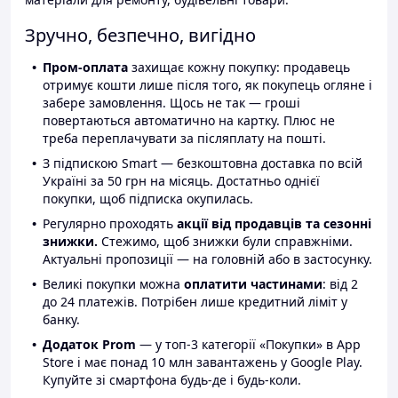
Зручно, безпечно, вигідно
Пром-оплата
захищає кожну покупку: продавець
отримує кошти лише після того, як покупець огляне і
забере замовлення. Щось не так — гроші
повертаються автоматично на картку. Плюс не
треба переплачувати за післяплату на пошті.
З підпискою Smart — безкоштовна доставка по всій
Україні за 50 грн на місяць. Достатньо однієї
покупки, щоб підписка окупилась.
Регулярно проходять
акції від продавців та сезонні
знижки.
Стежимо, щоб знижки були справжніми.
Актуальні пропозиції — на головній або в застосунку.
Великі покупки можна
оплатити частинами
: від 2
до 24 платежів. Потрібен лише кредитний ліміт у
банку.
Додаток Prom
— у топ-3 категорії «Покупки» в App
Store і має понад 10 млн завантажень у Google Play.
Купуйте зі смартфона будь-де і будь-коли.