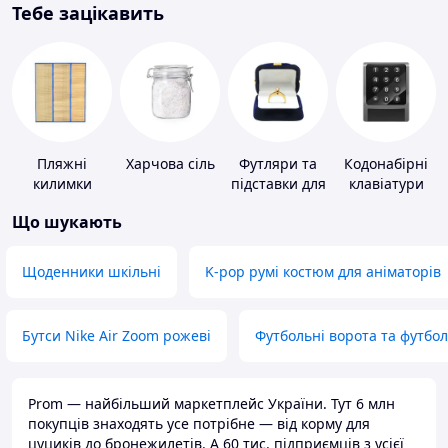
Тебе зацікавить
Пляжні
Харчова сіль
Футляри та
Кодонабірні
килимки
підставки для
клавіатури
коштовностей
Що шукають
Щоденники шкільні
K-pop румі костюм для аніматорів
Бутси Nike Air Zoom рожеві
Футбольні ворота та футбо
Prom — найбільший маркетплейс України. Тут 6 млн
покупців знаходять усе потрібне — від корму для
цуциків до бронежилетів. А 60 тис. підприємців з усієї