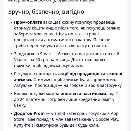
Зручно, безпечно, вигідно
Пром-оплата
захищає кожну покупку: продавець
отримує кошти лише після того, як покупець огляне і
забере замовлення. Щось не так — гроші
повертаються автоматично на картку. Плюс не
треба переплачувати за післяплату на пошті.
З підпискою Smart — безкоштовна доставка по всій
Україні за 50 грн на місяць. Достатньо однієї
покупки, щоб підписка окупилась.
Регулярно проходять
акції від продавців та сезонні
знижки.
Стежимо, щоб знижки були справжніми.
Актуальні пропозиції — на головній або в застосунку.
Великі покупки можна
оплатити частинами
: від 2
до 24 платежів. Потрібен лише кредитний ліміт у
банку.
Додаток Prom
— у топ-3 категорії «Покупки» в App
Store і має понад 10 млн завантажень у Google Play.
Купуйте зі смартфона будь-де і будь-коли.