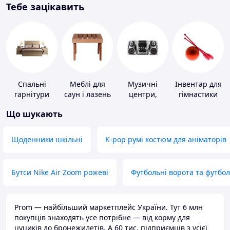
Тебе зацікавить
Спальні
Меблі для
Музичні
Інвентар для
гарнітури
саун і лазень
центри,
гімнастики
магнітоли
Що шукають
Щоденники шкільні
K-pop румі костюм для аніматорів
Бутси Nike Air Zoom рожеві
Футбольні ворота та футбо
Prom — найбільший маркетплейс України. Тут 6 млн
покупців знаходять усе потрібне — від корму для
цуциків до бронежилетів. А 60 тис. підприємців з усієї