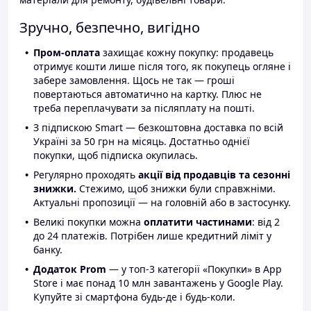
Зручно, безпечно, вигідно
Пром-оплата
захищає кожну покупку: продавець
отримує кошти лише після того, як покупець огляне і
забере замовлення. Щось не так — гроші
повертаються автоматично на картку. Плюс не
треба переплачувати за післяплату на пошті.
З підпискою Smart — безкоштовна доставка по всій
Україні за 50 грн на місяць. Достатньо однієї
покупки, щоб підписка окупилась.
Регулярно проходять
акції від продавців та сезонні
знижки.
Стежимо, щоб знижки були справжніми.
Актуальні пропозиції — на головній або в застосунку.
Великі покупки можна
оплатити частинами
: від 2
до 24 платежів. Потрібен лише кредитний ліміт у
банку.
Додаток Prom
— у топ-3 категорії «Покупки» в App
Store і має понад 10 млн завантажень у Google Play.
Купуйте зі смартфона будь-де і будь-коли.