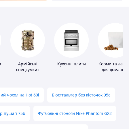
а
Армійські
Кухонні плити
Корми та ласо
спецсумки і
для домашніх
рюкзаки
тварин і птахі
ий чохол на Hot 60i
Бюстгальтер без кісточок 95с
ер пушап 75b
Футбольні стоноги Nike Phantom GX2