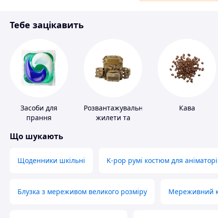
Матеріали для ремонту
Тебе зацікавить
Спорт і відпочинок
Засоби для
Розвантажувальні
Кава
прання
жилети та
плитоноски без
Що шукають
плит
Щоденники шкільні
K-pop румі костюм для аніматорі
Блузка з мереживом великого розміру
Мереживний ко