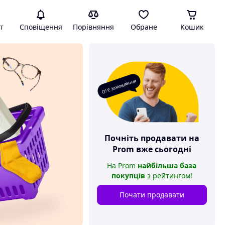
т
Сповіщення
Порівняння
Обране
Кошик
О! Є замовлення
Почніть продавати на
Prom
вже сьогодні
На
Prom
найбільша база
покупців
з рейтингом
!
Почати продавати