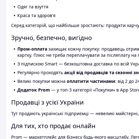
Одяг та взуття
Краса та здоров'я
Серед категорій, що найбільше зростають: продукти харчув
Зручно, безпечно, вигідно
Пром-оплата
захищає кожну покупку: продавець отриму
картку. Плюс не треба переплачувати за післяплату на 
З підпискою Smart — безкоштовна доставка по всій Украї
Регулярно проходять
акції від продавців та сезонні з
Великі покупки можна
оплатити частинами
: від 2 до 
Додаток Prom
— у топ-3 категорії «Покупки» в App Stor
Продавці з усієї України
Тут продають українські підприємці — невеликі майстерні,
Для тих, хто продає онлайн
Prom — маркетплейс для бізнесу будь-якого масштабу. Легк