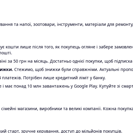
ання та напої, зоотовари, інструменти, матеріали для ремонту,
є кошти лише після того, як покупець огляне і забере замовл
пошті.
ні за 50 грн на місяць. Достатньо однієї покупки, щоб підписка
нижки.
Стежимо, щоб знижки були справжніми. Актуальні пропози
24 платежів. Потрібен лише кредитний ліміт у банку.
e і має понад 10 млн завантажень у Google Play. Купуйте зі смар
 сімейні магазини, виробники та великі компанії. Кожна покупка
ий старт, зручне керування, доступ до мільйонів покупців.