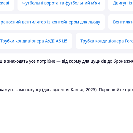
ожеві
Футбольні ворота та футбольний м'яч
Двигун із
реносний вентилятор із контейнером для льоду
Вентилят
Трубки кондиціонера АУДІ А6 Ц5
Трубка кондиціонера Ford
в знаходять усе потрібне — від корму для цуциків до бронежилет
ажуть самі покупці (дослідження Kantar, 2025). Порівнюйте пропо