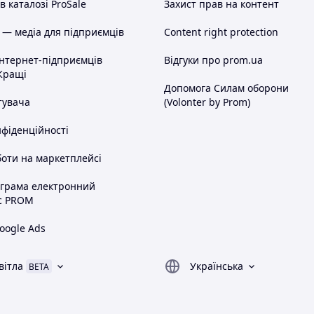
 каталозі ProSale
Захист прав на контент
 — медіа для підприємців
Content right protection
інтернет-підприємців
Відгуки про prom.ua
Кращі
Допомога Силам оборони
тувача
(Volonter by Prom)
нфіденційності
оти на маркетплейсі
ограма електронний
с PROM
oogle Ads
вітла
Українська
BETA