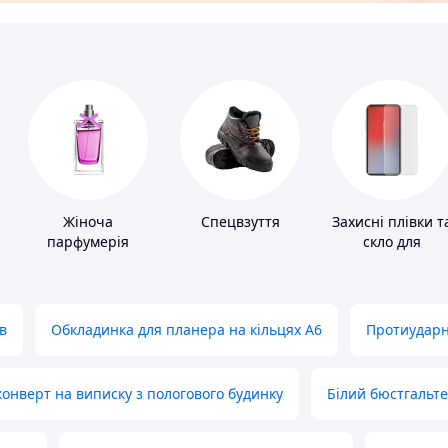
Жіноча
Спецвзуття
Захисні плівки т
парфумерія
скло для
портативних
пристроїв
в
Обкладинка для планера на кільцях А6
Протиударн
нверт на виписку з пологового будинку
Білий бюстгальт