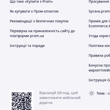
Що таке «Купити з Prom»
Просування в
Як купувати з Пром-оплатою
Sprava.prom
Рекомендації з безпечних покупок
Премія для 
Ecommerce.
Перевірка на приналежність сайту до
платформи prom.ua
Угода корис
Інструкції та поради
Політика ко
Правила роб
Бонусна пр
маркетплей
Інструкція G
Відскануй QR-код, щоб
Тема
-
с
завантажити мобільний
додаток