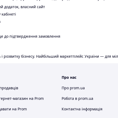
й додаток, власний сайт
 кабінеті
в
ще до підтвердження замовлення
 і розвитку бізнесу. Найбільший маркетплейс України — для міл
Про нас
 продавців
Про prom.ua
тернет-магазин
на Prom
Робота в prom.ua
авати на Prom
Контактна інформація