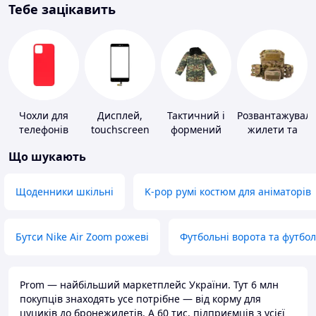
Тебе зацікавить
Чохли для
Дисплей,
Тактичний і
Розвантажуваль
телефонів
touchscreen
формений
жилети та
для телефонів
одяг
плитоноски
Що шукають
без плит
Щоденники шкільні
K-pop румі костюм для аніматорів
Бутси Nike Air Zoom рожеві
Футбольні ворота та футбо
Prom — найбільший маркетплейс України. Тут 6 млн
покупців знаходять усе потрібне — від корму для
цуциків до бронежилетів. А 60 тис. підприємців з усієї