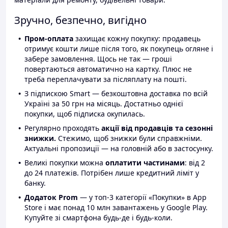
Зручно, безпечно, вигідно
Пром-оплата
захищає кожну покупку: продавець
отримує кошти лише після того, як покупець огляне і
забере замовлення. Щось не так — гроші
повертаються автоматично на картку. Плюс не
треба переплачувати за післяплату на пошті.
З підпискою Smart — безкоштовна доставка по всій
Україні за 50 грн на місяць. Достатньо однієї
покупки, щоб підписка окупилась.
Регулярно проходять
акції від продавців та сезонні
знижки.
Стежимо, щоб знижки були справжніми.
Актуальні пропозиції — на головній або в застосунку.
Великі покупки можна
оплатити частинами
: від 2
до 24 платежів. Потрібен лише кредитний ліміт у
банку.
Додаток Prom
— у топ-3 категорії «Покупки» в App
Store і має понад 10 млн завантажень у Google Play.
Купуйте зі смартфона будь-де і будь-коли.