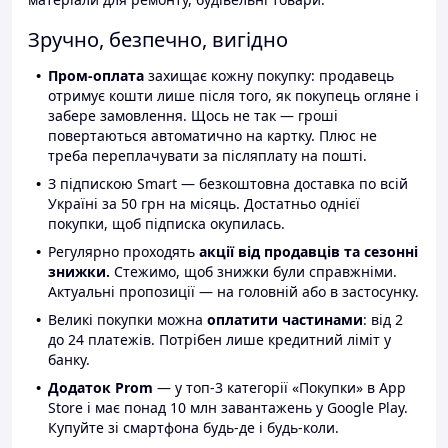
Зручно, безпечно, вигідно
Пром-оплата
захищає кожну покупку: продавець
отримує кошти лише після того, як покупець огляне і
забере замовлення. Щось не так — гроші
повертаються автоматично на картку. Плюс не
треба переплачувати за післяплату на пошті.
З підпискою Smart — безкоштовна доставка по всій
Україні за 50 грн на місяць. Достатньо однієї
покупки, щоб підписка окупилась.
Регулярно проходять
акції від продавців та сезонні
знижки.
Стежимо, щоб знижки були справжніми.
Актуальні пропозиції — на головній або в застосунку.
Великі покупки можна
оплатити частинами
: від 2
до 24 платежів. Потрібен лише кредитний ліміт у
банку.
Додаток Prom
— у топ-3 категорії «Покупки» в App
Store і має понад 10 млн завантажень у Google Play.
Купуйте зі смартфона будь-де і будь-коли.