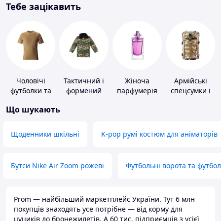
Тебе зацікавить
Чоловічі
Тактичний і
Жіноча
Армійські
футболки та
формений
парфумерія
спецсумки і
майки
одяг
рюкзаки
Що шукають
Щоденники шкільні
K-pop румі костюм для аніматорів
Бутси Nike Air Zoom рожеві
Футбольні ворота та футбо
Prom — найбільший маркетплейс України. Тут 6 млн
покупців знаходять усе потрібне — від корму для
цуциків до бронежилетів. А 60 тис. підприємців з усієї