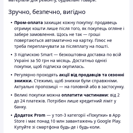
Зручно, безпечно, вигідно
Пром-оплата
захищає кожну покупку: продавець
отримує кошти лише після того, як покупець огляне і
забере замовлення. Щось не так — гроші
повертаються автоматично на картку. Плюс не
треба переплачувати за післяплату на пошті.
З підпискою Smart — безкоштовна доставка по всій
Україні за 50 грн на місяць. Достатньо однієї
покупки, щоб підписка окупилась.
Регулярно проходять
акції від продавців та сезонні
знижки.
Стежимо, щоб знижки були справжніми.
Актуальні пропозиції — на головній або в застосунку.
Великі покупки можна
оплатити частинами
: від 2
до 24 платежів. Потрібен лише кредитний ліміт у
банку.
Додаток Prom
— у топ-3 категорії «Покупки» в App
Store і має понад 10 млн завантажень у Google Play.
Купуйте зі смартфона будь-де і будь-коли.