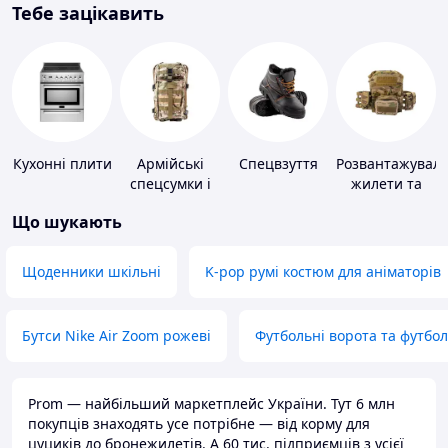
Тебе зацікавить
Кухонні плити
Армійські
Спецвзуття
Розвантажуваль
спецсумки і
жилети та
рюкзаки
плитоноски
Що шукають
без плит
Щоденники шкільні
K-pop румі костюм для аніматорів
Бутси Nike Air Zoom рожеві
Футбольні ворота та футбо
Prom — найбільший маркетплейс України. Тут 6 млн
покупців знаходять усе потрібне — від корму для
цуциків до бронежилетів. А 60 тис. підприємців з усієї