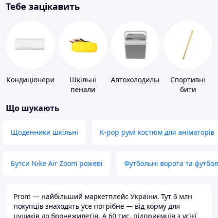
Тебе зацікавить
Кондиціонери
Шкільні
Автохолодильники
Спортивні
пенали
бити
Що шукають
Щоденники шкільні
K-pop румі костюм для аніматорів
Бутси Nike Air Zoom рожеві
Футбольні ворота та футбо
Prom — найбільший маркетплейс України. Тут 6 млн
покупців знаходять усе потрібне — від корму для
цуциків до бронежилетів. А 60 тис. підприємців з усієї