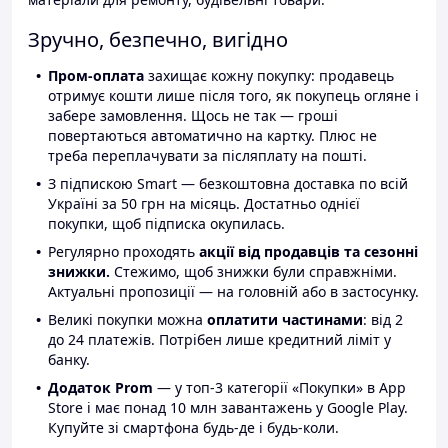
Зручно, безпечно, вигідно
Пром-оплата
захищає кожну покупку: продавець
отримує кошти лише після того, як покупець огляне і
забере замовлення. Щось не так — гроші
повертаються автоматично на картку. Плюс не
треба переплачувати за післяплату на пошті.
З підпискою Smart — безкоштовна доставка по всій
Україні за 50 грн на місяць. Достатньо однієї
покупки, щоб підписка окупилась.
Регулярно проходять
акції від продавців та сезонні
знижки.
Стежимо, щоб знижки були справжніми.
Актуальні пропозиції — на головній або в застосунку.
Великі покупки можна
оплатити частинами
: від 2
до 24 платежів. Потрібен лише кредитний ліміт у
банку.
Додаток Prom
— у топ-3 категорії «Покупки» в App
Store і має понад 10 млн завантажень у Google Play.
Купуйте зі смартфона будь-де і будь-коли.