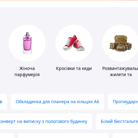
Жіноча
Кросівки та кеди
Розвантажуваль
парфумерія
жилети та
плитоноски без
плит
в
Обкладинка для планера на кільцях А6
Протиударн
нверт на виписку з пологового будинку
Білий бюстгальт