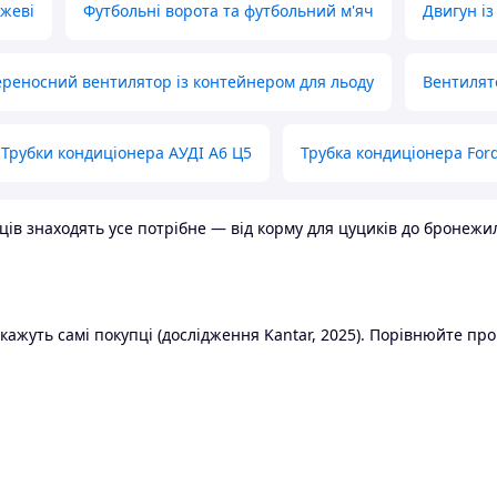
ожеві
Футбольні ворота та футбольний м'яч
Двигун із
реносний вентилятор із контейнером для льоду
Вентилят
Трубки кондиціонера АУДІ А6 Ц5
Трубка кондиціонера Ford
в знаходять усе потрібне — від корму для цуциків до бронежилет
ажуть самі покупці (дослідження Kantar, 2025). Порівнюйте пропо