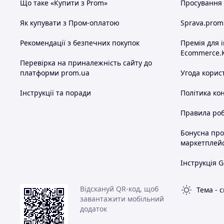
Що таке «Купити з Prom»
Просування в
Як купувати з Пром-оплатою
Sprava.prom
Рекомендації з безпечних покупок
Премія для 
Ecommerce.
Перевірка на приналежність сайту до
платформи prom.ua
Угода корис
Інструкції та поради
Політика ко
Правила роб
Бонусна пр
маркетплей
Інструкція G
Відскануй QR-код, щоб
Тема
-
с
завантажити мобільний
додаток