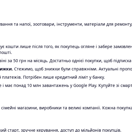
ання та напої, зоотовари, інструменти, матеріали для ремонту,
є кошти лише після того, як покупець огляне і забере замовл
пошті.
ні за 50 грн на місяць. Достатньо однієї покупки, щоб підписка
нижки.
Стежимо, щоб знижки були справжніми. Актуальні пропози
24 платежів. Потрібен лише кредитний ліміт у банку.
e і має понад 10 млн завантажень у Google Play. Купуйте зі смар
 сімейні магазини, виробники та великі компанії. Кожна покупка
ий старт, зручне керування, доступ до мільйонів покупців.