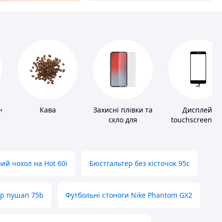
ні
Кава
Захисні плівки та
Дисплей,
скло для
touchscreen д
портативних
телефонів
пристроїв
ий чохол на Hot 60i
Бюстгальтер без кісточок 95с
ер пушап 75b
Футбольні стоноги Nike Phantom GX2