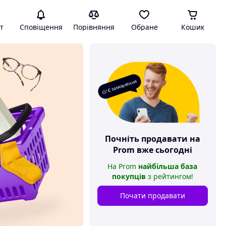
т
Сповіщення
Порівняння
Обране
Кошик
О! Є замовлення
Почніть продавати на
Prom
вже сьогодні
На
Prom
найбільша база
покупців
з рейтингом
!
Почати продавати