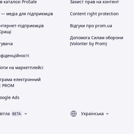
 каталозі ProSale
Захист прав на контент
 — медіа для підприємців
Content right protection
інтернет-підприємців
Відгуки про prom.ua
Кращі
Допомога Силам оборони
тувача
(Volonter by Prom)
нфіденційності
оти на маркетплейсі
ограма електронний
с PROM
oogle Ads
вітла
Українська
BETA