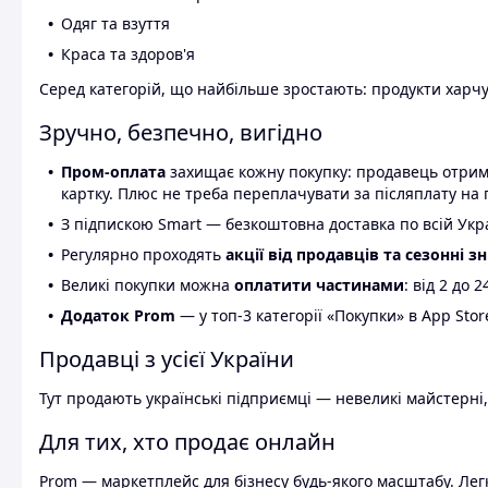
Одяг та взуття
Краса та здоров'я
Серед категорій, що найбільше зростають: продукти харчув
Зручно, безпечно, вигідно
Пром-оплата
захищає кожну покупку: продавець отриму
картку. Плюс не треба переплачувати за післяплату на 
З підпискою Smart — безкоштовна доставка по всій Украї
Регулярно проходять
акції від продавців та сезонні з
Великі покупки можна
оплатити частинами
: від 2 до 
Додаток Prom
— у топ-3 категорії «Покупки» в App Stor
Продавці з усієї України
Тут продають українські підприємці — невеликі майстерні,
Для тих, хто продає онлайн
Prom — маркетплейс для бізнесу будь-якого масштабу. Легк