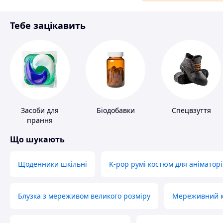
Матеріали для ремонту
Тебе зацікавить
Спорт і відпочинок
Засоби для
Біодобавки
Спецвзуття
прання
Що шукають
Щоденники шкільні
K-pop румі костюм для аніматорі
Блузка з мереживом великого розміру
Мереживний ко