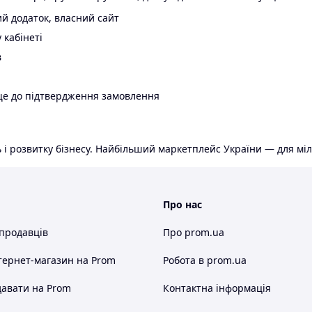
й додаток, власний сайт
 кабінеті
в
ще до підтвердження замовлення
 і розвитку бізнесу. Найбільший маркетплейс України — для міл
Про нас
 продавців
Про prom.ua
тернет-магазин
на Prom
Робота в prom.ua
авати на Prom
Контактна інформація