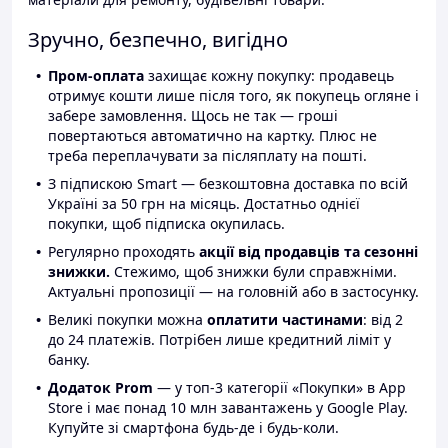
Зручно, безпечно, вигідно
Пром-оплата
захищає кожну покупку: продавець
отримує кошти лише після того, як покупець огляне і
забере замовлення. Щось не так — гроші
повертаються автоматично на картку. Плюс не
треба переплачувати за післяплату на пошті.
З підпискою Smart — безкоштовна доставка по всій
Україні за 50 грн на місяць. Достатньо однієї
покупки, щоб підписка окупилась.
Регулярно проходять
акції від продавців та сезонні
знижки.
Стежимо, щоб знижки були справжніми.
Актуальні пропозиції — на головній або в застосунку.
Великі покупки можна
оплатити частинами
: від 2
до 24 платежів. Потрібен лише кредитний ліміт у
банку.
Додаток Prom
— у топ-3 категорії «Покупки» в App
Store і має понад 10 млн завантажень у Google Play.
Купуйте зі смартфона будь-де і будь-коли.