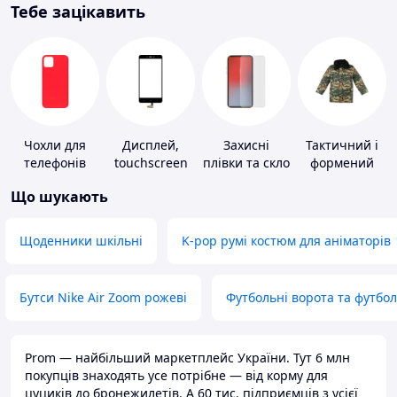
Тебе зацікавить
Чохли для
Дисплей,
Захисні
Тактичний і
телефонів
touchscreen
плівки та скло
формений
для телефонів
для
одяг
Що шукають
портативних
пристроїв
Щоденники шкільні
K-pop румі костюм для аніматорів
Бутси Nike Air Zoom рожеві
Футбольні ворота та футбо
Prom — найбільший маркетплейс України. Тут 6 млн
покупців знаходять усе потрібне — від корму для
цуциків до бронежилетів. А 60 тис. підприємців з усієї