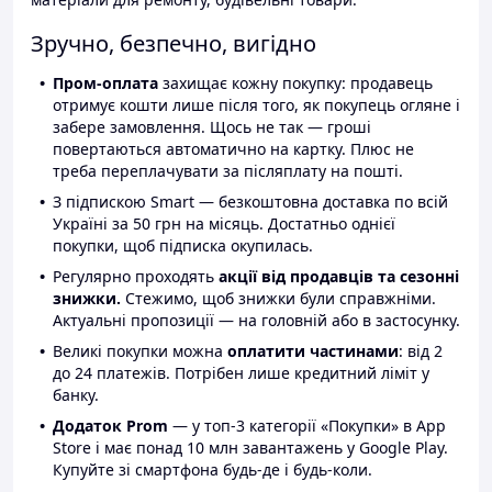
Зручно, безпечно, вигідно
Пром-оплата
захищає кожну покупку: продавець
отримує кошти лише після того, як покупець огляне і
забере замовлення. Щось не так — гроші
повертаються автоматично на картку. Плюс не
треба переплачувати за післяплату на пошті.
З підпискою Smart — безкоштовна доставка по всій
Україні за 50 грн на місяць. Достатньо однієї
покупки, щоб підписка окупилась.
Регулярно проходять
акції від продавців та сезонні
знижки.
Стежимо, щоб знижки були справжніми.
Актуальні пропозиції — на головній або в застосунку.
Великі покупки можна
оплатити частинами
: від 2
до 24 платежів. Потрібен лише кредитний ліміт у
банку.
Додаток Prom
— у топ-3 категорії «Покупки» в App
Store і має понад 10 млн завантажень у Google Play.
Купуйте зі смартфона будь-де і будь-коли.