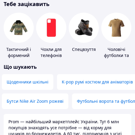
Тебе зацікавить
Тактичний і
Чохли для
Спецвзуття
Чоловічі
формений
телефонів
футболки та
одяг
майки
Що шукають
Щоденники шкільні
K-pop румі костюм для аніматорів
Бутси Nike Air Zoom рожеві
Футбольні ворота та футбо
Prom — найбільший маркетплейс України. Тут 6 млн
покупців знаходять усе потрібне — від корму для
цуциків до бронежилетів. А 60 тис. підприємців з усієї