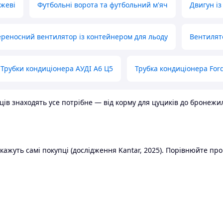
ожеві
Футбольні ворота та футбольний м'яч
Двигун із
реносний вентилятор із контейнером для льоду
Вентилят
Трубки кондиціонера АУДІ А6 Ц5
Трубка кондиціонера Ford
в знаходять усе потрібне — від корму для цуциків до бронежилет
ажуть самі покупці (дослідження Kantar, 2025). Порівнюйте пропо