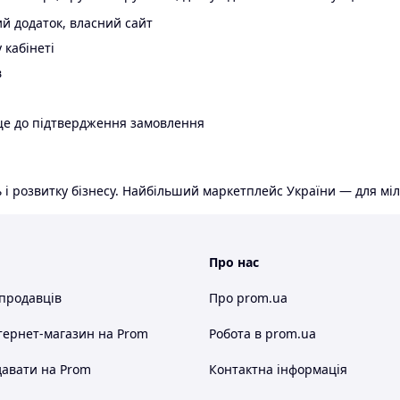
й додаток, власний сайт
 кабінеті
в
ще до підтвердження замовлення
 і розвитку бізнесу. Найбільший маркетплейс України — для міл
Про нас
 продавців
Про prom.ua
тернет-магазин
на Prom
Робота в prom.ua
авати на Prom
Контактна інформація