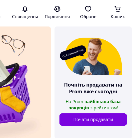
т
Сповіщення
Порівняння
Обране
Кошик
О! Є замовлення
Почніть продавати на
Prom
вже сьогодні
На
Prom
найбільша база
покупців
з рейтингом
!
Почати продавати