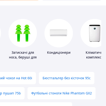
Затискачі для
Кондиціонери
Кліматичні
носа, беруші для
комплекси
плавання
ий чохол на Hot 60i
Бюстгальтер без кісточок 95с
ер пушап 75b
Футбольні стоноги Nike Phantom GX2