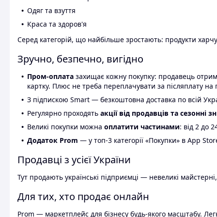
Одяг та взуття
Краса та здоров'я
Серед категорій, що найбільше зростають: продукти харчув
Зручно, безпечно, вигідно
Пром-оплата
захищає кожну покупку: продавець отриму
картку. Плюс не треба переплачувати за післяплату на 
З підпискою Smart — безкоштовна доставка по всій Украї
Регулярно проходять
акції від продавців та сезонні з
Великі покупки можна
оплатити частинами
: від 2 до 
Додаток Prom
— у топ-3 категорії «Покупки» в App Stor
Продавці з усієї України
Тут продають українські підприємці — невеликі майстерні,
Для тих, хто продає онлайн
Prom — маркетплейс для бізнесу будь-якого масштабу. Легк