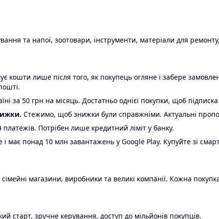
ання та напої, зоотовари, інструменти, матеріали для ремонту,
є кошти лише після того, як покупець огляне і забере замовл
пошті.
ні за 50 грн на місяць. Достатньо однієї покупки, щоб підписка
нижки.
Стежимо, щоб знижки були справжніми. Актуальні пропози
24 платежів. Потрібен лише кредитний ліміт у банку.
e і має понад 10 млн завантажень у Google Play. Купуйте зі смар
 сімейні магазини, виробники та великі компанії. Кожна покупка
ий старт, зручне керування, доступ до мільйонів покупців.