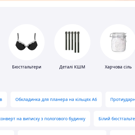
Бюстгальтери
Деталі КШМ
Харчова сіль
в
Обкладинка для планера на кільцях А6
Протиударн
нверт на виписку з пологового будинку
Білий бюстгальт