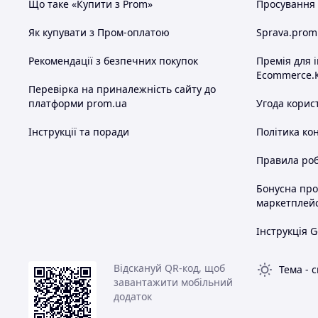
Що таке «Купити з Prom»
Просування в
Як купувати з Пром-оплатою
Sprava.prom
Рекомендації з безпечних покупок
Премія для 
Ecommerce.
Перевірка на приналежність сайту до
платформи prom.ua
Угода корис
Інструкції та поради
Політика ко
Правила роб
Бонусна пр
маркетплей
Інструкція G
Відскануй QR-код, щоб
Тема
-
с
завантажити мобільний
додаток