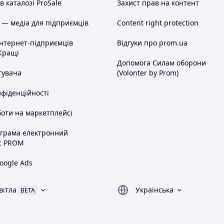
 каталозі ProSale
Захист прав на контент
 — медіа для підприємців
Content right protection
інтернет-підприємців
Відгуки про prom.ua
Кращі
Допомога Силам оборони
тувача
(Volonter by Prom)
нфіденційності
оти на маркетплейсі
ограма електронний
с PROM
oogle Ads
вітла
Українська
BETA