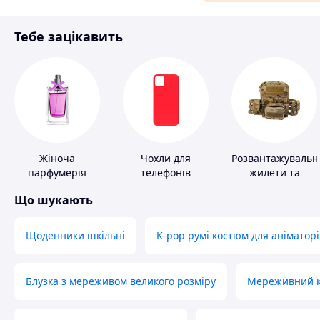
Матеріали для ремонту
Тебе зацікавить
Спорт і відпочинок
Жіноча
Чохли для
Розвантажувальн
парфумерія
телефонів
жилети та
плитоноски без
Що шукають
плит
Щоденники шкільні
K-pop румі костюм для аніматорі
Блузка з мереживом великого розміру
Мереживний ко