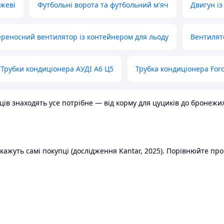
ожеві
Футбольні ворота та футбольний м'яч
Двигун із
реносний вентилятор із контейнером для льоду
Вентилят
Трубки кондиціонера АУДІ А6 Ц5
Трубка кондиціонера Ford
в знаходять усе потрібне — від корму для цуциків до бронежилет
ажуть самі покупці (дослідження Kantar, 2025). Порівнюйте пропо