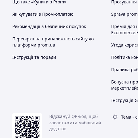
Що таке «Купити з Prom»
Просування в
Як купувати з Пром-оплатою
Sprava.prom
Рекомендації з безпечних покупок
Премія для 
Ecommerce.
Перевірка на приналежність сайту до
платформи prom.ua
Угода корис
Інструкції та поради
Політика ко
Правила роб
Бонусна пр
маркетплей
Інструкція G
Відскануй QR-код, щоб
Тема
-
с
завантажити мобільний
додаток