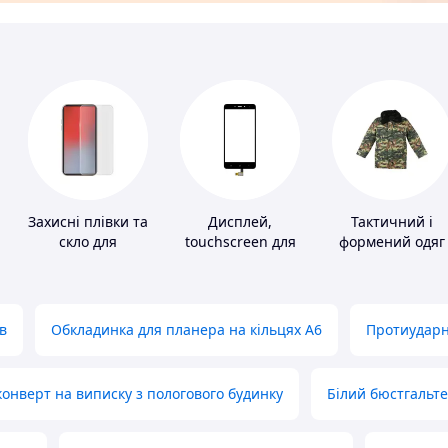
і
Захисні плівки та
Дисплей,
Тактичний і
скло для
touchscreen для
формений одяг
портативних
телефонів
пристроїв
в
Обкладинка для планера на кільцях А6
Протиударн
нверт на виписку з пологового будинку
Білий бюстгальт