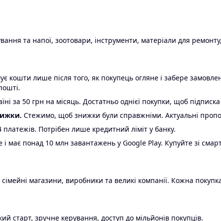
ання та напої, зоотовари, інструменти, матеріали для ремонту,
є кошти лише після того, як покупець огляне і забере замовл
пошті.
ні за 50 грн на місяць. Достатньо однієї покупки, щоб підписка
нижки.
Стежимо, щоб знижки були справжніми. Актуальні пропози
24 платежів. Потрібен лише кредитний ліміт у банку.
e і має понад 10 млн завантажень у Google Play. Купуйте зі смар
 сімейні магазини, виробники та великі компанії. Кожна покупка
ий старт, зручне керування, доступ до мільйонів покупців.