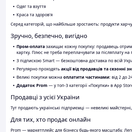
Одяг та взуття
Краса та здоров'я
Серед категорій, що найбільше зростають: продукти харчув
Зручно, безпечно, вигідно
Пром-оплата
захищає кожну покупку: продавець отриму
картку. Плюс не треба переплачувати за післяплату на 
З підпискою Smart — безкоштовна доставка по всій Украї
Регулярно проходять
акції від продавців та сезонні з
Великі покупки можна
оплатити частинами
: від 2 до 
Додаток Prom
— у топ-3 категорії «Покупки» в App Stor
Продавці з усієї України
Тут продають українські підприємці — невеликі майстерні,
Для тих, хто продає онлайн
Prom — маркетплейс для бізнесу будь-якого масштабу. Легк