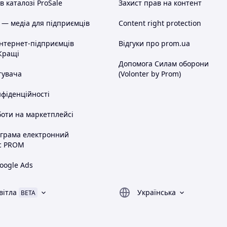
 каталозі ProSale
Захист прав на контент
 — медіа для підприємців
Content right protection
інтернет-підприємців
Відгуки про prom.ua
Кращі
Допомога Силам оборони
тувача
(Volonter by Prom)
нфіденційності
оти на маркетплейсі
ограма електронний
с PROM
oogle Ads
вітла
Українська
BETA