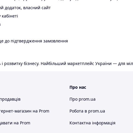
й додаток, власний сайт
 кабінеті
в
ще до підтвердження замовлення
 і розвитку бізнесу. Найбільший маркетплейс України — для міл
Про нас
 продавців
Про prom.ua
тернет-магазин
на Prom
Робота в prom.ua
авати на Prom
Контактна інформація