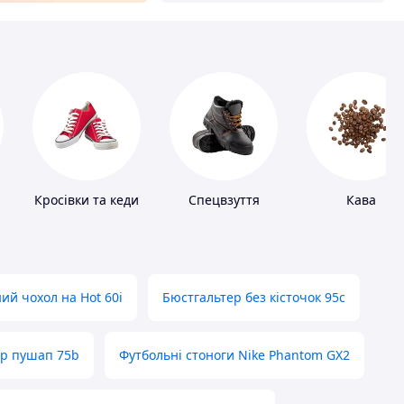
Кросівки та кеди
Спецвзуття
Кава
ий чохол на Hot 60i
Бюстгальтер без кісточок 95с
ер пушап 75b
Футбольні стоноги Nike Phantom GX2