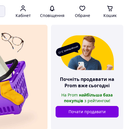
Кабінет
Сповіщення
Обране
Кошик
О! Є замовлення
Почніть продавати на
Prom
вже сьогодні
На
Prom
найбільша база
покупців
з рейтингом
!
Почати продавати