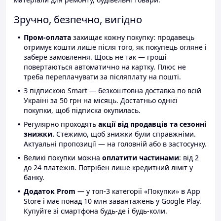
Зручно, безпечно, вигідно
Пром-оплата
захищає кожну покупку: продавець
отримує кошти лише після того, як покупець огляне і
забере замовлення. Щось не так — гроші
повертаються автоматично на картку. Плюс не
треба переплачувати за післяплату на пошті.
З підпискою Smart — безкоштовна доставка по всій
Україні за 50 грн на місяць. Достатньо однієї
покупки, щоб підписка окупилась.
Регулярно проходять
акції від продавців та сезонні
знижки.
Стежимо, щоб знижки були справжніми.
Актуальні пропозиції — на головній або в застосунку.
Великі покупки можна
оплатити частинами
: від 2
до 24 платежів. Потрібен лише кредитний ліміт у
банку.
Додаток Prom
— у топ-3 категорії «Покупки» в App
Store і має понад 10 млн завантажень у Google Play.
Купуйте зі смартфона будь-де і будь-коли.