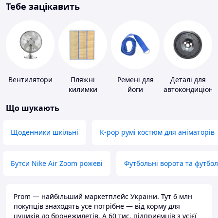
Тебе зацікавить
Вентилятори
Пляжні
Ремені для
Деталі для
килимки
йоги
автокондиціоне
Що шукають
Щоденники шкільні
K-pop румі костюм для аніматорів
Бутси Nike Air Zoom рожеві
Футбольні ворота та футбо
Prom — найбільший маркетплейс України. Тут 6 млн
покупців знаходять усе потрібне — від корму для
цуциків до бронежилетів. А 60 тис. підприємців з усієї