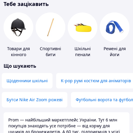
Тебе зацікавить
Товари для
Спортивні
Шкільні
Ремені для
кінного
бити
пенали
йоги
спорту
Що шукають
Щоденники шкільні
K-pop румі костюм для аніматорів
Бутси Nike Air Zoom рожеві
Футбольні ворота та футбо
Prom — найбільший маркетплейс України. Тут 6 млн
покупців знаходять усе потрібне — від корму для
цуциків до бронежилетів. А 60 тис. підприємців з усієї