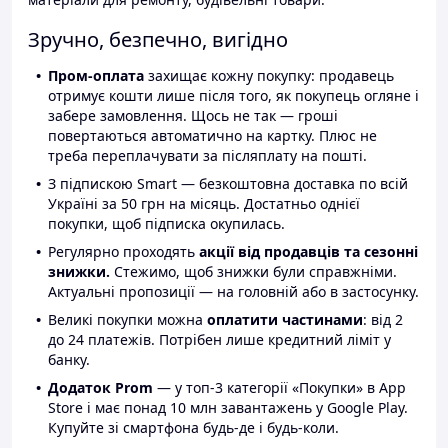
Зручно, безпечно, вигідно
Пром-оплата
захищає кожну покупку: продавець
отримує кошти лише після того, як покупець огляне і
забере замовлення. Щось не так — гроші
повертаються автоматично на картку. Плюс не
треба переплачувати за післяплату на пошті.
З підпискою Smart — безкоштовна доставка по всій
Україні за 50 грн на місяць. Достатньо однієї
покупки, щоб підписка окупилась.
Регулярно проходять
акції від продавців та сезонні
знижки.
Стежимо, щоб знижки були справжніми.
Актуальні пропозиції — на головній або в застосунку.
Великі покупки можна
оплатити частинами
: від 2
до 24 платежів. Потрібен лише кредитний ліміт у
банку.
Додаток Prom
— у топ-3 категорії «Покупки» в App
Store і має понад 10 млн завантажень у Google Play.
Купуйте зі смартфона будь-де і будь-коли.